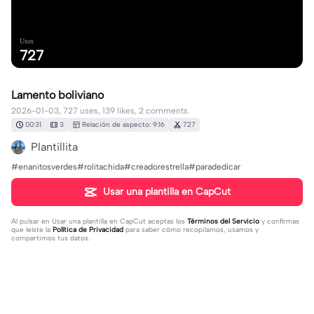
Usos
727
Lamento boliviano
2026-01-03, 727 uses, 139 likes, 2 comments.
00:31
3
Relación de aspecto: 9:16
727
Plantillita
#enanitosverdes#rolitachida#creadorestrella#paradedicar
Usar una plantilla en CapCut
Al pulsar en
Usar una plantilla en CapCut
aceptas los
Términos del Servicio
y confirmas
que leíste la
Política de Privacidad
para saber cómo recopilamos, usamos y
compartimos tus datos.
2 comentarios
yiyi132
·
2026-04-29