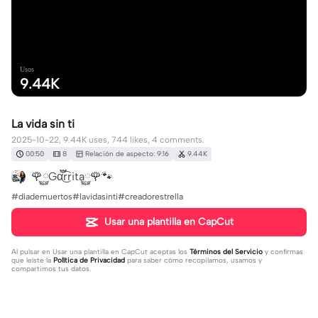
Usos
9.44K
La vida sin ti
2025-10-22, 9.44K uses, 744 likes, 4 comments.
00:50
8
Relación de aspecto: 9:16
9.44K
🌹࿆Gα֟፝͜͡rrita࿆🌹🐾
#diademuertos#lavidasinti#creadorestrella
Usar una plantilla en CapCut
Al pulsar en
Usar una plantilla en CapCut
aceptas los
Términos del Servicio
y confirmas
que leíste la
Política de Privacidad
para saber cómo recopilamos, usamos y
compartimos tus datos.
4 comentarios