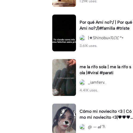
1.29K uses.
Por qué Ami no?:/ | Por qué
Ami no?:/|#familia #triste
|★Shinobu»𝓡𝓞𝓛 °•
3.61K uses.
me la rifo sola | me la rifo s
ola |#viral #parati
_iamferv.
4.41K uses.
Cómo mi noviecito <3 | Có
mo mi noviecito <3|💗💗💗
💗
@ — 𝒂𝒍 𐙚