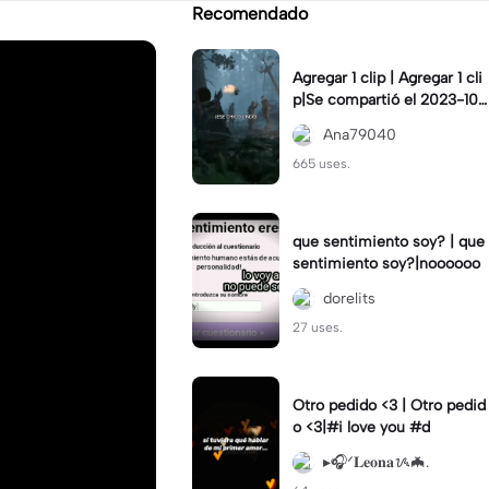
Recomendado
Agregar 1 clip | Agregar 1 cli
p|Se compartió el 2023-10-
07
Ana79040
665 uses.
que sentimiento soy? | que
sentimiento soy?|noooooo
dorelits
27 uses.
Otro pedido <3 | Otro pedid
o <3|#i love you #d
▸🎧ᐟ𝐋𝐞𝐨𝐧𝐚ᝰ🦇.