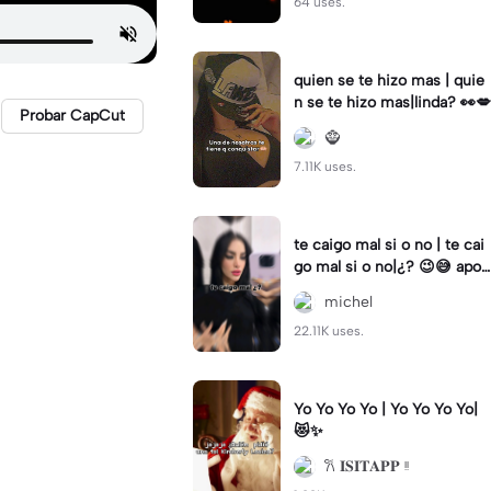
64 uses.
quien se te hizo mas | quie
n se te hizo mas|linda? 👀💋
Probar CapCut
🧌
7.11K uses.
te caigo mal si o no | te cai
go mal si o no|¿? 😉😅 apoy
o
michel
22.11K uses.
Yo Yo Yo Yo | Yo Yo Yo Yo|
😻✨
𐙚 𝐈𝐒𝐈𝐓𝐀𝐏𝐏 ᵎᵎ