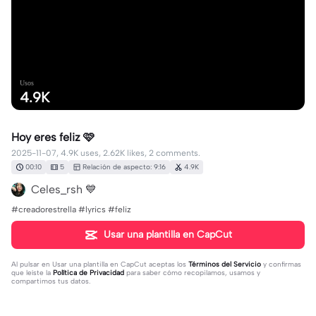
Usos
4.9K
Hoy eres feliz 🩷
2025-11-07, 4.9K uses, 2.62K likes, 2 comments.
00:10
5
Relación de aspecto: 9:16
4.9K
Celes_rsh 💙
#creadorestrella #lyrics #feliz
Usar una plantilla en CapCut
Al pulsar en
Usar una plantilla en CapCut
aceptas los
Términos del Servicio
y confirmas
que leíste la
Política de Privacidad
para saber cómo recopilamos, usamos y
compartimos tus datos.