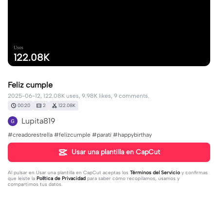
Usos
122.08K
Feliz cumple
2025-06-12, 122.08K uses, 9.98K likes, 9 comments.
00:20
2
122.08K
Lupita819
#creadorestrella #felizcumple #parati #happybirthay
Usar una plantilla en CapCut
Al pulsar en
Usar una plantilla en CapCut
aceptas los
Términos del Servicio
y confirmas
que leíste la
Política de Privacidad
para saber cómo recopilamos, usamos y
compartimos tus datos.
9 comentarios