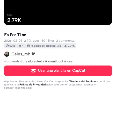
Usos
2.79K
Es Por Ti ❤️
2026-02-03, 2.79K uses, 404 likes, 2 comments.
00:15
4
Relación de aspecto: 9:16
2.79K
Celes_rsh 💙
#cctrends #creadorestrella #valentincut #love
Usar una plantilla en CapCut
Al pulsar en
Usar una plantilla en CapCut
aceptas los
Términos del Servicio
y confirmas
que leíste la
Política de Privacidad
para saber cómo recopilamos, usamos y
compartimos tus datos.
2 comentarios
Princesa36119
·
2026-03-02