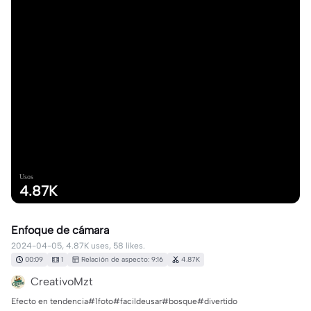
Usos
4.87K
Enfoque de cámara
2024-04-05, 4.87K uses, 58 likes.
00:09
1
Relación de aspecto: 9:16
4.87K
CreativoMzt
Efecto en tendencia#1foto#facildeusar#bosque#divertido