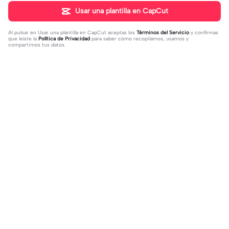
Usar una plantilla en CapCut
Al pulsar en
Usar una plantilla en CapCut
aceptas los
Términos del Servicio
y confirmas
que leíste la
Política de Privacidad
para saber cómo recopilamos, usamos y
compartimos tus datos.
Tendencia
33
140.66K
yo me quedé ala | yo me quedé ala|
Que hermosa esta 😍 | Que hermos
Mitad
2023-12-27
a esta 😍|#mamá
2023-12-13