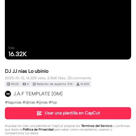
Usos
16.32K
DJ JJ nias Lo ubinio
2025-10-12, 16.32K uses, 2.86K likes, 25 comments.
00:22
4
Relación de aspecto: 9:16
16.32K
J.A.F TEMPLATE [GM]
#lagunias #djnias #jjnias #fyp
Usar una plantilla en CapCut
Al pulsar en
Usar una plantilla en CapCut
aceptas los
Términos del Servicio
y confirmas
que leíste la
Política de Privacidad
para saber cómo recopilamos, usamos y
compartimos tus datos.