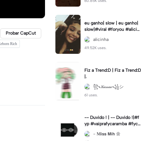
60.85K uses.
eu ganho| slow | eu ganho|
slow|#viral #foryou #alicin
Probar CapCut
ha #cameralenta #slow
alicinha
 Reborn Rich
49.52K uses.
Fiz a Trend:D | Fiz a Trend:D
|.
꧂𝒦𝒶𝓃𝒶ℯ꧁シ
61 uses.
-- Duvido ! | -- Duvido !|#f
yp #vaiprafycaramba #fyca
pcut #viral
- 𝐌𝗶𝘀𝘀 𝗠𝗶𝗵 🌼