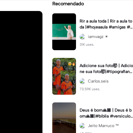
Recomendado
Rir a aula toda | Rir a aula to
da |#hojeaaula #amigas #tr
endtikitok #melhoresamiga
iamvagz ✴︎
s
31K uses.
Adicione sua foto🤯 | Adicio
ne sua foto🤯|#tipografiano
va #status #tipografia
Carlos.seis
73.59K uses.
Deus é bom🙏🏼 | Deus é b
om🙏🏼|#biblia #versiculo
#cristao #agro #tipografia
Jeito Marruco ™️
#fy #fyp