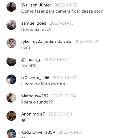
Wallison Júnior
·
2023-01-12
Como fazer para câmera ficar dessa cor?
samuel goes
·
2023-01-03
Nome da msc?
rykellmy2x jardim do vale
·
2025-03-24
hora
@kauaa_p
·
2023-01-07
tokioDK
b.0liveira_ | 👑
·
2023-01-30
Libera o efeito da foto.
Matheus4252
·
2023-01-04
libera o fundo??
Anônimo z7
·
2023-01-03
❤️
Kadu Oliveira359
·
2023-01-04