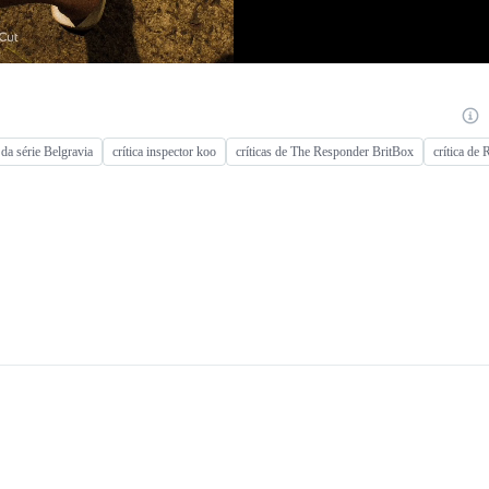
s da série Belgravia
crítica inspector koo
críticas de The Responder BritBox
crítica de