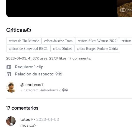
Críticas✍️
crítica de The Miracle
crítica da série Trom
críticas Silent Witness 2022
crítica
críticas de Sherwood BBC1
crítica Shtisel
crítica Borgen Poder e Glória
2023-01-03, 41.87K uses, 23.5K likes, 17 comments.
Requiere: 1 clip
Relación de aspecto: 9:16
@lendonxs7
• Instagram: @lendonxs7 🧠🔱
17 comentarios
teteu⚡
·
2023-01-03
música?