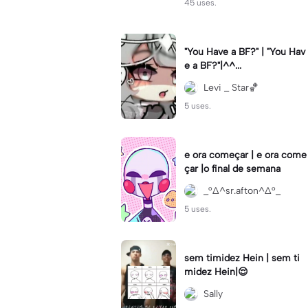
45 uses.
"You Have a BF?" | "You Hav
e a BF?"|^^...
Levi _ Star🏀
5 uses.
e ora começar | e ora come
çar |o final de semana
_°∆^sr.afton^∆°_
5 uses.
sem timidez Hein | sem ti
midez Hein|😌
Sally