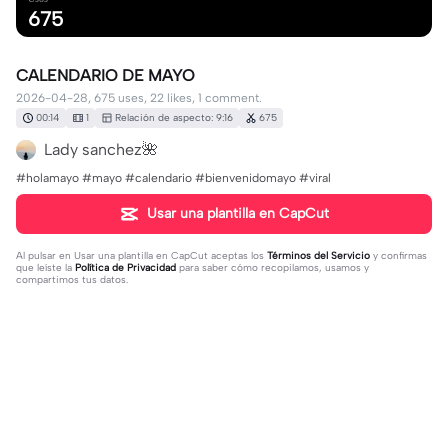
675
CALENDARIO DE MAYO
2026-04-28, 675 uses, 22 likes, 1 comment.
00:14
1
Relación de aspecto: 9:16
675
Lady sanchez🌺
#holamayo #mayo #calendario #bienvenidomayo #viral
Usar una plantilla en CapCut
Al pulsar en
Usar una plantilla en CapCut
aceptas los
Términos del Servicio
y confirmas
que leíste la
Política de Privacidad
para saber cómo recopilamos, usamos y
compartimos tus datos.
1 comentario
user9881624109559
·
2026-04-30
mayo feliz cumpleaños 30