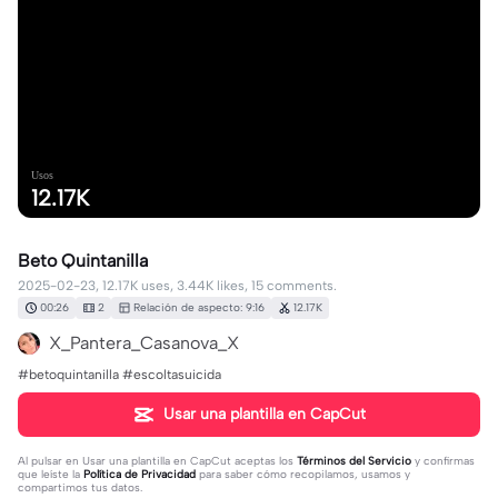
Usos
12.17K
Beto Quintanilla
2025-02-23, 12.17K uses, 3.44K likes, 15 comments.
00:26
2
Relación de aspecto: 9:16
12.17K
X_Pantera_Casanova_X
#betoquintanilla #escoltasuicida
Usar una plantilla en CapCut
Al pulsar en
Usar una plantilla en CapCut
aceptas los
Términos del Servicio
y confirmas
que leíste la
Política de Privacidad
para saber cómo recopilamos, usamos y
compartimos tus datos.