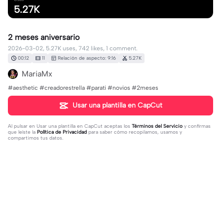
5.27K
2 meses aniversario
2026-03-02, 5.27K uses, 742 likes, 1 comment.
00:12
11
Relación de aspecto: 9:16
5.27K
MariaMx
#aesthetic #creadorestrella #parati #novios #2meses
Usar una plantilla en CapCut
Al pulsar en
Usar una plantilla en CapCut
aceptas los
Términos del Servicio
y confirmas
que leíste la
Política de Privacidad
para saber cómo recopilamos, usamos y
compartimos tus datos.
1 comentario
user6702842810575
·
2026-07-16
😂