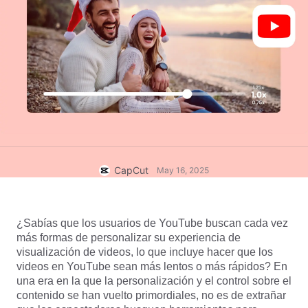
Plantillas empresariales
Ayuda
Marketing
Centro de confianza
Texto y audio
Estilo de vida y vlogs
Plantillas para sectores
Centro de ayuda
Subtítulos automáticos
Diseño personalizado
Plantillas de resumen
Plantillas de subtítulos
Más
Sala de prensa
Reconocimiento de voz
Información sobre los Términos del Servicio de CapCut
Texto a voz
Recursos
Dreamina Seedance 2.0 Launch
CapCut
May 16, 2025
Guías tutoriales
Voces personalizadas
Tendencias del mercado
Mejora de voz
¿Sabías que los usuarios de YouTube buscan cada vez 
más formas de personalizar su experiencia de 
Selección popular
Reducción de ruido
visualización de videos, lo que incluye hacer que los 
Abrir CapCut
videos en YouTube sean más lentos o más rápidos? En 
Consejos y tendencias de plantillas
una era en la que la personalización y el control sobre el 
Imagen
contenido se han vuelto primordiales, no es de extrañar 
Más