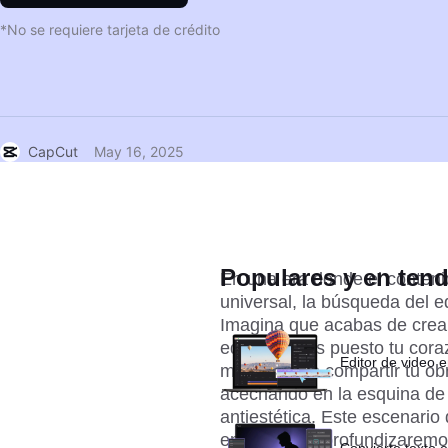
*No se requiere tarjeta de crédito
CapCut
May 16, 2025
Populares y en ten
En una era donde el contenid
universal, la búsqueda del ed
Imagina que acabas de crear
edición y has puesto tu cora
Editor de video e
momento de compartir tu obr
acechando en la esquina de t
antiestética. Este escenario
en este blog profundizaremo