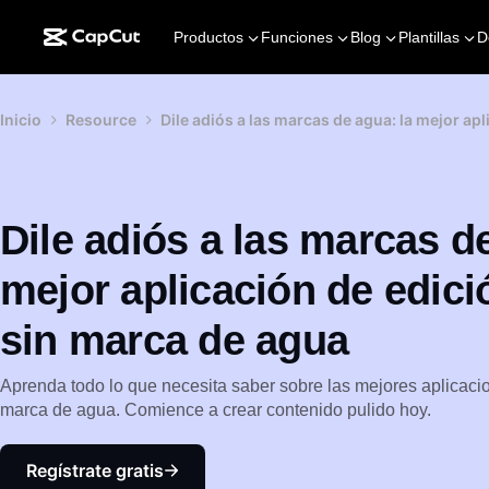
Productos
Funciones
Blog
Plantillas
D
Inicio
Resource
Dile adiós a las marcas de agua: la mejor ap
Dile adiós a las marcas d
mejor aplicación de edici
sin marca de agua
Aprenda todo lo que necesita saber sobre las mejores aplicaci
marca de agua. Comience a crear contenido pulido hoy.
Regístrate gratis