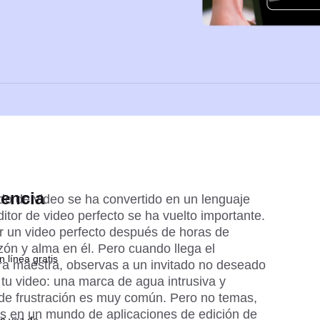
dencia
o de video se ha convertido en un lenguaje 
itor de video perfecto se ha vuelto importante. 
 un video perfecto después de horas de 
zón y alma en él. Pero cuando llega el 
n línea gratis
a maestra, observas a un invitado no deseado 
u video: una marca de agua intrusiva y 
 de frustración es muy común. Pero no temas, 
s en un mundo de aplicaciones de edición de 