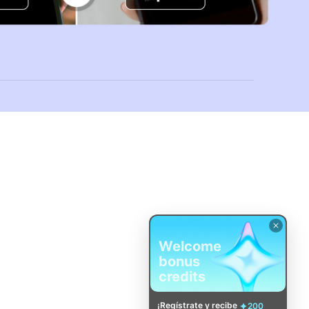
Welcome
bonus
credits
¡Regístrate y recibe
200