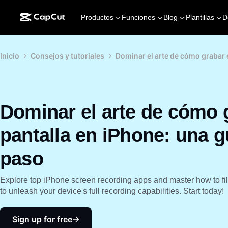
Productos
Funciones
Blog
Plantillas
D
Inicio
Consejos y tutoriales
Dominar el arte de cómo grabar 
Dominar el arte de cómo 
pantalla en iPhone: una g
paso
Explore top iPhone screen recording apps and master how to fil
to unleash your device's full recording capabilities. Start today!
Sign up for free