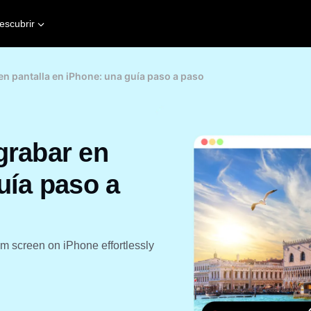
escubrir
en pantalla en iPhone: una guía paso a paso
grabar en
uía paso a
m screen on iPhone effortlessly