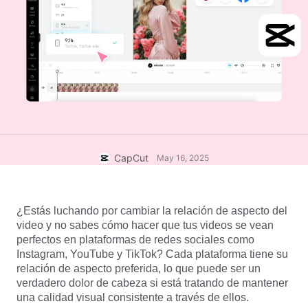
Plantillas empresariales
Ayuda
Marketing
Centro de confianza
Texto y audio
Estilo de vida y vlogs
Plantillas para sectores
Centro de ayuda
Subtítulos automáticos
Diseño personalizado
Plantillas de resumen
Plantillas de subtítulos
Más
Sala de prensa
Reconocimiento de voz
Información sobre los Términos del Servicio de CapCut
Texto a voz
Recursos
CapCut
May 16, 2025
Dreamina Seedance 2.0 Launch
Guías tutoriales
Voces personalizadas
Tendencias del mercado
Mejora de voz
¿Estás luchando por cambiar la relación de aspecto del 
video y no sabes cómo hacer que tus videos se vean 
Selección popular
Reducción de ruido
perfectos en plataformas de redes sociales como 
Instagram, YouTube y TikTok? Cada plataforma tiene su 
Abrir CapCut
Consejos y tendencias de plantillas
relación de aspecto preferida, lo que puede ser un 
verdadero dolor de cabeza si está tratando de mantener 
Imagen
una calidad visual consistente a través de ellos.
Más