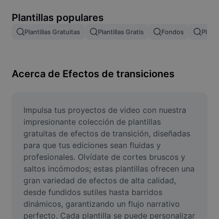
Remove image BG
Plantillas populares
Image merge
Plantillas Gratuitas
Plantillas Gratis
Fondos
Planti
Image Enhancer
Resize Image
Acerca de Efectos de transiciones
Online Photo Editor
Meme Generator
Impulsa tus proyectos de video con nuestra 
impresionante colección de plantillas 
AI Text Remover
gratuitas de efectos de transición, diseñadas 
para que tus ediciones sean fluidas y 
AI People Remover
profesionales. Olvídate de cortes bruscos y 
saltos incómodos; estas plantillas ofrecen una 
AI Inpainting
gran variedad de efectos de alta calidad, 
Face Cutout
desde fundidos sutiles hasta barridos 
dinámicos, garantizando un flujo narrativo 
perfecto. Cada plantilla se puede personalizar 