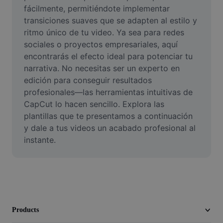
Video
fácilmente, permitiéndote implementar 
transiciones suaves que se adapten al estilo y 
Remove video BG
ritmo único de tu video. Ya sea para redes 
sociales o proyectos empresariales, aquí 
Enhance quality
encontrarás el efecto ideal para potenciar tu 
narrativa. No necesitas ser un experto en 
Video Editor
edición para conseguir resultados 
Trim Video
profesionales—las herramientas intuitivas de 
CapCut lo hacen sencillo. Explora las 
Add Subtitles To Video
plantillas que te presentamos a continuación 
y dale a tus videos un acabado profesional al 
Video Converter
instante.
Products