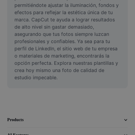
Video
permitiéndote ajustar la iluminación, fondos y 
efectos para reflejar la estética única de tu 
Remove video BG
marca. CapCut te ayuda a lograr resultados 
de alto nivel sin gastar demasiado, 
Enhance quality
asegurando que tus fotos siempre luzcan 
profesionales y confiables. Ya sea para tu 
Video Editor
perfil de LinkedIn, el sitio web de tu empresa 
Trim Video
o materiales de marketing, encontrarás la 
opción perfecta. Explora nuestras plantillas y 
Add Subtitles To Video
crea hoy mismo una foto de calidad de 
estudio impecable.
Video Converter
Products