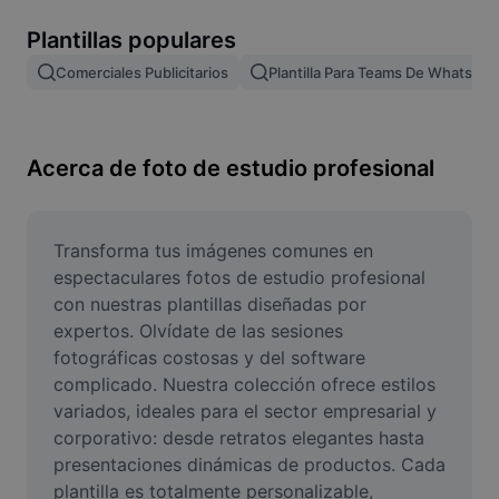
Remove image BG
Plantillas populares
Image merge
Comerciales Publicitarios
Plantilla Para Teams De WhatsAp
Image Enhancer
Resize Image
Acerca de foto de estudio profesional
Online Photo Editor
Meme Generator
Transforma tus imágenes comunes en 
espectaculares fotos de estudio profesional 
AI Text Remover
con nuestras plantillas diseñadas por 
expertos. Olvídate de las sesiones 
AI People Remover
fotográficas costosas y del software 
complicado. Nuestra colección ofrece estilos 
AI Inpainting
variados, ideales para el sector empresarial y 
Face Cutout
corporativo: desde retratos elegantes hasta 
presentaciones dinámicas de productos. Cada 
plantilla es totalmente personalizable, 