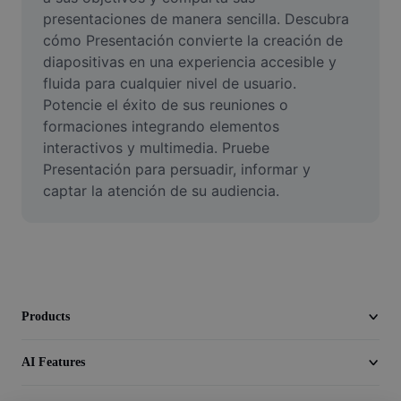
Video
presentaciones de manera sencilla. Descubra 
cómo Presentación convierte la creación de 
Remove video BG
diapositivas en una experiencia accesible y 
fluida para cualquier nivel de usuario. 
Enhance quality
Potencie el éxito de sus reuniones o 
Video Editor
formaciones integrando elementos 
interactivos y multimedia. Pruebe 
Trim Video
Presentación para persuadir, informar y 
captar la atención de su audiencia.
Add Subtitles To Video
Video Converter
Products
AI Features