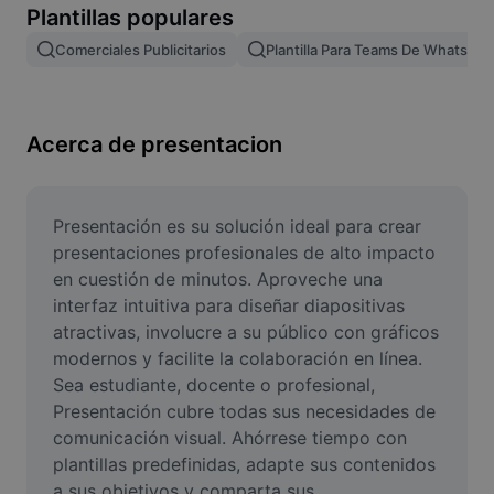
Plantillas populares
Remove image BG
Comerciales Publicitarios
Plantilla Para Teams De WhatsAp
Image merge
Image Enhancer
Acerca de presentacion
Resize Image
Online Photo Editor
Presentación es su solución ideal para crear 
Meme Generator
presentaciones profesionales de alto impacto 
en cuestión de minutos. Aproveche una 
AI Text Remover
interfaz intuitiva para diseñar diapositivas 
atractivas, involucre a su público con gráficos 
AI People Remover
modernos y facilite la colaboración en línea. 
Sea estudiante, docente o profesional, 
AI Inpainting
Presentación cubre todas sus necesidades de 
Face Cutout
comunicación visual. Ahórrese tiempo con 
plantillas predefinidas, adapte sus contenidos 
a sus objetivos y comparta sus 