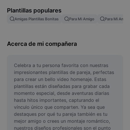
Remove image BG
Plantillas populares
Image merge
Amigas Plantillas Bonitas
Para Mi Amigo
Para Mi Amiga
Image Enhancer
Resize Image
Acerca de mi compañera
Online Photo Editor
Meme Generator
Celebra a tu persona favorita con nuestras 
impresionantes plantillas de pareja, perfectas 
AI Text Remover
para crear un bello video homenaje. Estas 
plantillas están diseñadas para grabar cada 
AI People Remover
momento especial, desde aventuras diarias 
hasta hitos importantes, capturando el 
AI Inpainting
vínculo único que comparten. Ya sea que 
Face Cutout
destaques por qué tu pareja también es tu 
mejor amigo o crees un montaje romántico, 
nuestros diseños profesionales son el punto 