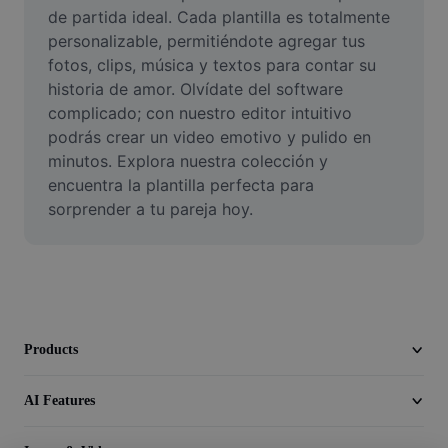
Video
de partida ideal. Cada plantilla es totalmente 
personalizable, permitiéndote agregar tus 
Remove video BG
fotos, clips, música y textos para contar su 
historia de amor. Olvídate del software 
Enhance quality
complicado; con nuestro editor intuitivo 
podrás crear un video emotivo y pulido en 
Video Editor
minutos. Explora nuestra colección y 
Trim Video
encuentra la plantilla perfecta para 
sorprender a tu pareja hoy.
Add Subtitles To Video
Video Converter
Products
AI Features