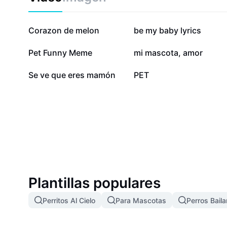
562,8 mil
114,1 mil
Corazon de melon
be my baby lyrics
9,7 mil
7,3 mil
Pet Funny Meme
mi mascota, amor
1,3 mil
633
Se ve que eres mamón
PET
Plantillas populares
Perritos Al Cielo
Para Mascotas
Perros Bail