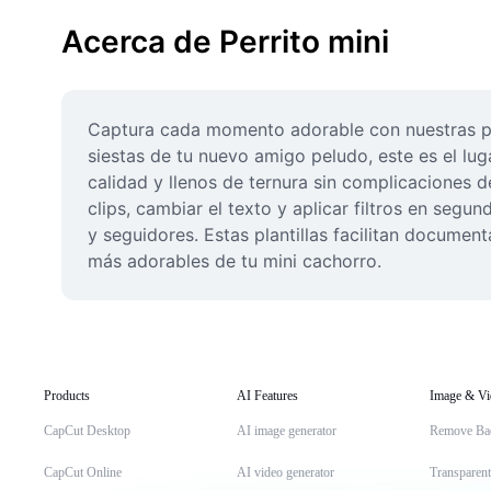
Acerca de Perrito mini
Captura cada momento adorable con nuestras plan
siestas de tu nuevo amigo peludo, este es el lu
calidad y llenos de ternura sin complicaciones d
clips, cambiar el texto y aplicar filtros en seg
y seguidores. Estas plantillas facilitan documen
más adorables de tu mini cachorro.
Products
AI Features
Image & Vi
CapCut Desktop
AI image generator
Remove Ba
CapCut Online
AI video generator
Transparen