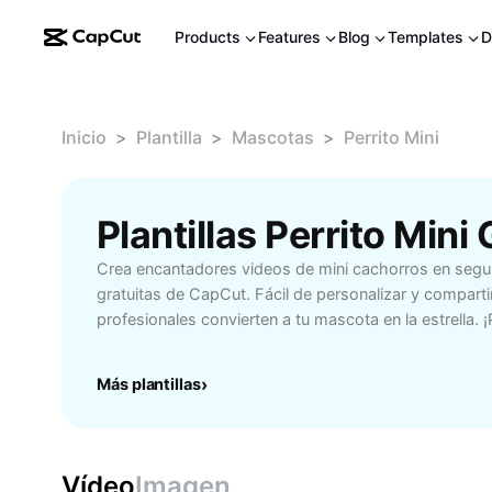
Products
Features
Blog
Templates
D
Inicio
>
Plantilla
>
Mascotas
>
Perrito Mini
Plantillas Perrito Min
Crea encantadores videos de mini cachorros en segun
gratuitas de CapCut. Fácil de personalizar y comparti
profesionales convierten a tu mascota en la estrella. 
›
Más plantillas
Vídeo
Imagen