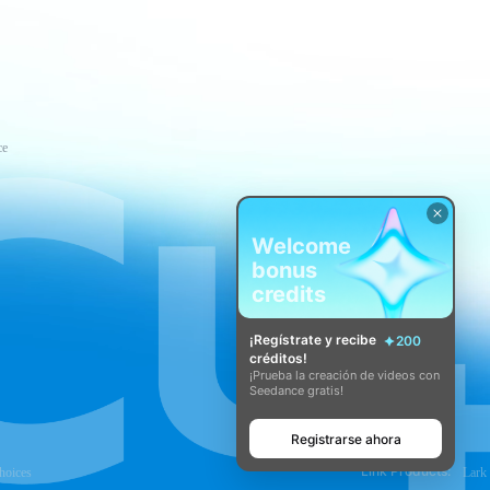
ce
Welcome
bonus
credits
¡Regístrate y recibe
200
créditos!
¡Prueba la creación de videos con
Seedance gratis!
Registrarse ahora
Link Products:
hoices
Lark