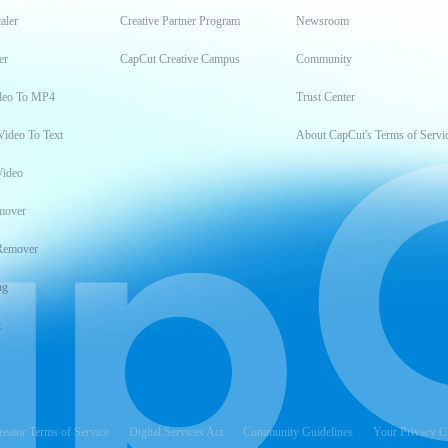
aler
Creative Partner Program
Newsroom
er
CapCut Creative Campus
Community
deo To MP4
Trust Center
Video To Text
About CapCut's Terms of Servi
Video
mover
Remover
ng
t
reator Terms of Service
Digital Services Act
Community Guidelines
Your Privacy C