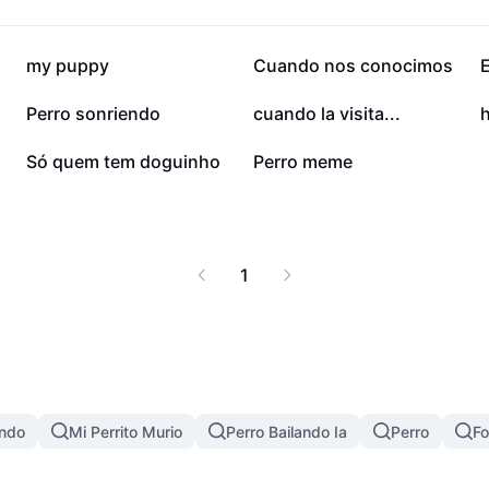
82,9 mil
27,3 mil
my puppy
Cuando nos conocimos
E
6,3 mil
4,1 mil
Perro sonriendo
cuando la visita...
25
15
Só quem tem doguinho
Perro meme
1
ando
Mi Perrito Murio
Perro Bailando Ia
Perro
Fo