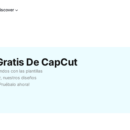
iscover
i Gratis De CapCut
dos con las plantillas
r, nuestros diseños
¡Pruébalo ahora!