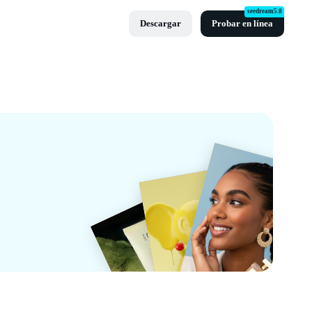
seedream5.0
Descargar
Probar en línea