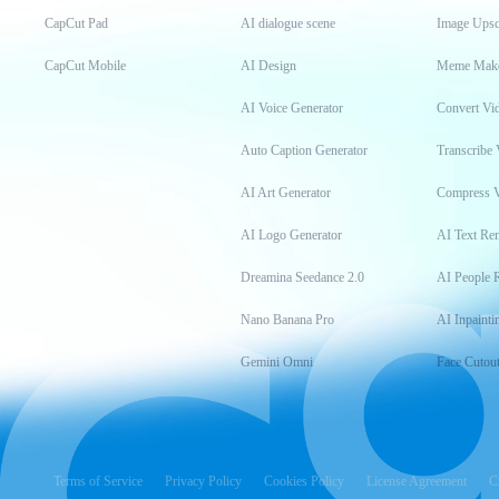
CapCut Pad
AI dialogue scene
Image Upsc
CapCut Mobile
AI Design
Meme Mak
AI Voice Generator
Convert Vi
Auto Caption Generator
Transcribe 
AI Art Generator
Compress 
AI Logo Generator
AI Text Re
Dreamina Seedance 2.0
AI People 
Nano Banana Pro
AI Inpainti
Gemini Omni
Face Cutou
Terms of Service
Privacy Policy
Cookies Policy
License Agreement
C