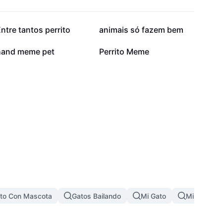
14,3 mil
10,4 mil
ntre tantos perrito
animais só fazem bem
3,8 mil
3 mil
hand meme pet
Perrito Meme
to Con Mascota
Gatos Bailando
Mi Gato
Mi Gata