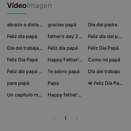
Business templates
Vídeo
Imagen
Marketing
Trust Center
Text & Audio
Lifestyle & Vlogs
672,8 mil
65,1 mil
63,3 mil
Industry templates
Help Center
abrazo a distancia
gracias papá
Día del padre
Auto captions
Custom design
58,8 mil
26 mil
24,4 mil
Feliz dia papá
father's day 2025
Feliz día del padre
Recap templates
Caption templates
More
Newsroom
22,1 mil
3,7 mil
3,5 mil
Día del trabajador
Feliz día papá
Feliz Día Papá
Speech recognition
About CapCut's Terms of Service
3,2 mil
2,5 mil
1,1 mil
Feliz Día Papá
Happy Father's Day!
Como mi papá
Text to speech
Resources
Dreamina Seedance 2.0 Launch
771
637
332
Feliz día papá Foto
Te adoro papá
Día del trabajo
How-to guides
Custom voices
61
49
38
para papá
Papa
💎 Feliz Día Papa 💎
Market Trends
Enhance voice
7
6
Un capítulo más
Happy father’s day
Top Picks
Reduce noise
Template trends & tips
1
Image
More