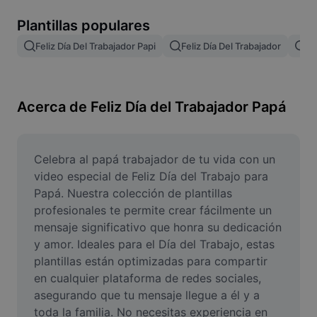
Remove image BG
Plantillas populares
Image merge
Feliz Día Del Trabajador Papi
Feliz Día Del Trabajador
Fe
Image Enhancer
Resize Image
Acerca de Feliz Día del Trabajador Papá
Online Photo Editor
Meme Generator
Celebra al papá trabajador de tu vida con un 
video especial de Feliz Día del Trabajo para 
AI Text Remover
Papá. Nuestra colección de plantillas 
profesionales te permite crear fácilmente un 
AI People Remover
mensaje significativo que honra su dedicación 
y amor. Ideales para el Día del Trabajo, estas 
AI Inpainting
plantillas están optimizadas para compartir 
Face Cutout
en cualquier plataforma de redes sociales, 
asegurando que tu mensaje llegue a él y a 
toda la familia. No necesitas experiencia en 