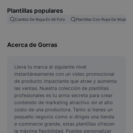
Remove image BG
Plantillas populares
Image merge
Cambio De Ropa En Mi Foto
Plantillas Con Ropa De Mujer
Image Enhancer
Resize Image
Acerca de Gorras
Online Photo Editor
Meme Generator
Lleva tu marca al siguiente nivel 
instantáneamente con un video promocional 
AI Text Remover
de producto impactante que atrae y aumenta 
las ventas. Nuestra colección de plantillas 
AI People Remover
profesionales es tu arma secreta para crear 
contenido de marketing atractivo sin el alto 
AI Inpainting
costo de una productora. Tanto si tienes un 
Face Cutout
pequeño negocio como si diriges una tienda 
e-commerce grande, estas plantillas ofrecen 
la máxima flexibilidad. Puedes personalizar 