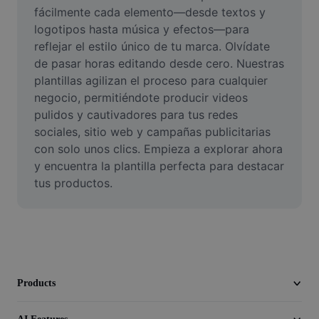
Video
fácilmente cada elemento—desde textos y 
logotipos hasta música y efectos—para 
Remove video BG
reflejar el estilo único de tu marca. Olvídate 
de pasar horas editando desde cero. Nuestras 
Enhance quality
plantillas agilizan el proceso para cualquier 
negocio, permitiéndote producir videos 
Video Editor
pulidos y cautivadores para tus redes 
Trim Video
sociales, sitio web y campañas publicitarias 
con solo unos clics. Empieza a explorar ahora 
Add Subtitles To Video
y encuentra la plantilla perfecta para destacar 
tus productos.
Video Converter
Products