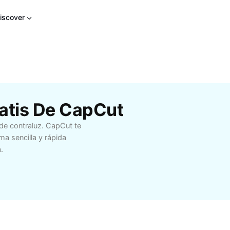
iscover
ratis De CapCut
 de contraluz. CapCut te
a sencilla y rápida
.