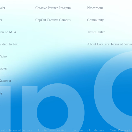
aler
Creative Partner Program
Newsroom
er
CapCut Creative Campus
Community
deo To MP4
Trust Center
Video To Text
About CapCut's Terms of Servi
Video
mover
Remover
ng
t
reator Terms of Service
Digital Services Act
Community Guidelines
Your Privacy C