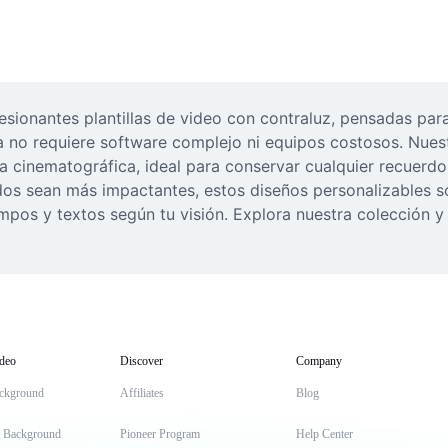
sionantes plantillas de video con contraluz, pensadas par
a no requiere software complejo ni equipos costosos. Nuest
a cinematográfica, ideal para conservar cualquier recuerdo 
dos sean más impactantes, estos diseños personalizables son
iempos y textos según tu visión. Explora nuestra colección 
deo
Discover
Company
ckground
Affiliates
Blog
t Background
Pioneer Program
Help Center