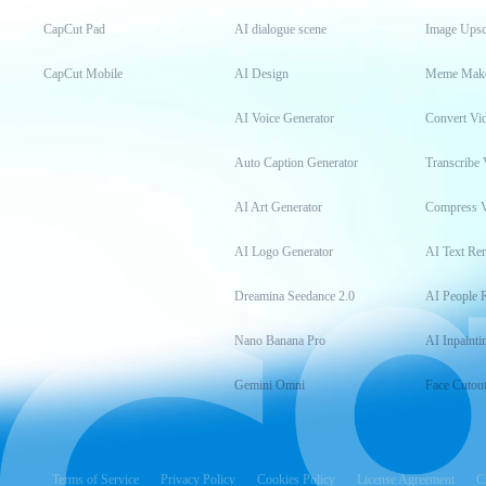
CapCut Pad
AI dialogue scene
Image Upsc
CapCut Mobile
AI Design
Meme Mak
AI Voice Generator
Convert Vi
Auto Caption Generator
Transcribe 
AI Art Generator
Compress 
AI Logo Generator
AI Text Re
Dreamina Seedance 2.0
AI People 
Nano Banana Pro
AI Inpainti
Gemini Omni
Face Cutou
Terms of Service
Privacy Policy
Cookies Policy
License Agreement
C