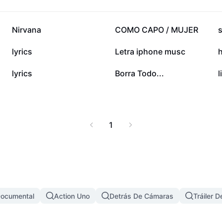
321,5 mil
205,1 mil
Nirvana
COMO CAPO / MUJER
s
63,2 mil
49,5 mil
lyrics
Letra iphone musc
h
17,8 mil
16,3 mil
lyrics
Borra Todo...
l
1
 Documental
Action Uno
Detrás De Cámaras
Tráiler D