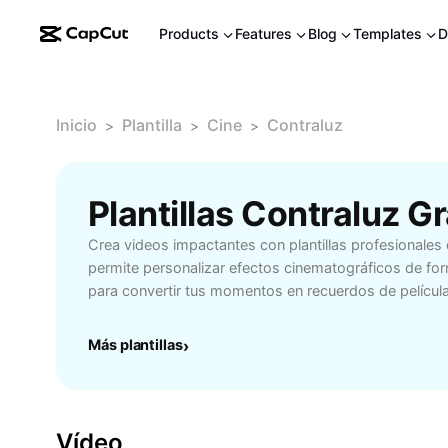
Products
Features
Blog
Templates
D
Inicio
Plantilla
Cine
Contraluz
>
>
>
Plantillas Contraluz G
Crea videos impactantes con plantillas profesionales
permite personalizar efectos cinematográficos de form
para convertir tus momentos en recuerdos de película
Más plantillas
›
Vídeo