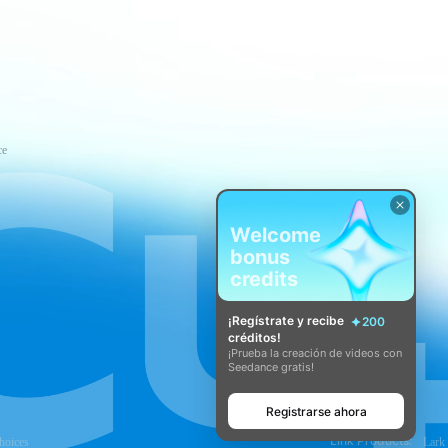
ce
Welcome
bonus
credits
¡Regístrate y recibe
200
créditos!
¡Prueba la creación de videos con
Seedance gratis!
Registrarse ahora
Link Products:
hoices
Lark