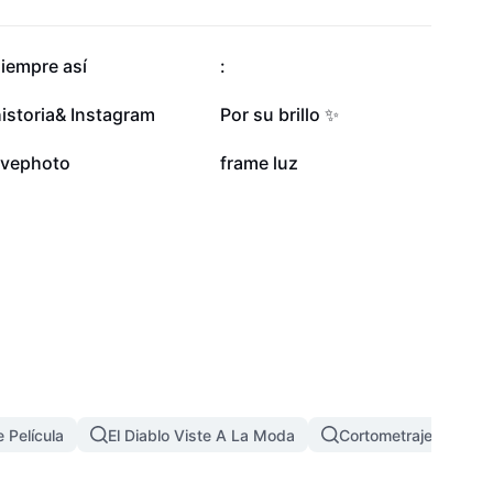
104,2 mil
79 mil
iempre así
:
29,1 mil
23 mil
istoria& Instagram
Por su brillo ✨
14,5 mil
1,9 mil
ivephoto
frame luz
e Película
El Diablo Viste A La Moda
Cortometraje
Fi