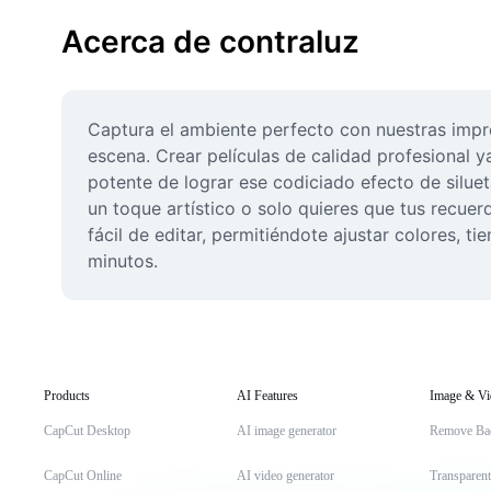
Acerca de contraluz
Captura el ambiente perfecto con nuestras impre
escena. Crear películas de calidad profesional y
potente de lograr ese codiciado efecto de siluet
un toque artístico o solo quieres que tus recuer
fácil de editar, permitiéndote ajustar colores, t
minutos.
Products
AI Features
Image & Vi
CapCut Desktop
AI image generator
Remove Ba
CapCut Online
AI video generator
Transparen