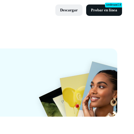
seedream5.0
Descargar
Probar en línea