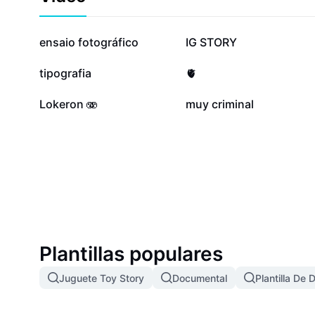
424,9 mil
404 mil
ensaio fotográfico
IG STORY
72,6 mil
66,6 mil
tipografia
🫀
20,1 mil
19,5 mil
Lokeron 🫨
muy criminal
Plantillas populares
Juguete Toy Story
Documental
Plantilla De