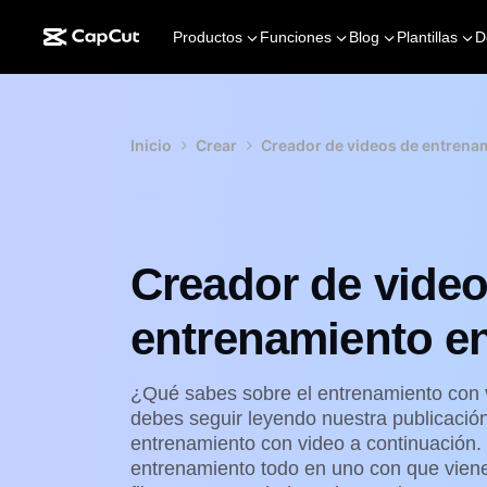
Productos
Funciones
Blog
Plantillas
D
Inicio
Crear
Creador de videos de entrenam
Creador de vide
entrenamiento en
¿Qué sabes sobre el entrenamiento con
debes seguir leyendo nuestra publicación
entrenamiento con video a continuación. 
entrenamiento todo en uno con que vien