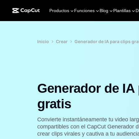
Productos
Funciones
Blog
Plantillas
D
Inicio
Crear
Generador de IA para clips gra
Generador de IA 
gratis
Convierte instantáneamente tu video largo
compartibles con el CapCut Generador de
crear clips virales y cautiva a tu audien