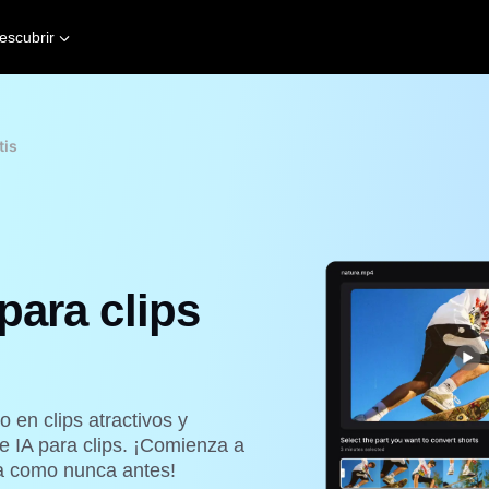
escubrir
tis
para clips
 en clips atractivos y
 IA para clips. ¡Comienza a
cia como nunca antes!