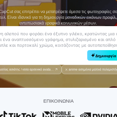
 CapCut σας επιτρέπει να μετατρέψετε άμεσα τις φωτογραφίες σ
λ. Είναι ιδανικό για τη δημιουργία μοναδικών εικόνων προφίλ,
εντυπωσιακά γραφικά κοινωνικών μέσων.
Δημιουργία 
💼 επαγγελματίας ασιάτης / ισσα αρσενικό avatar, χαμογελώντας
⚔️ anime ασημένια μαλλιά πολεμιστή
ΕΠΙΚΟΙΝΩΝΙΑ