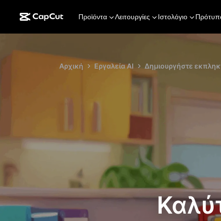
Προϊόντα
Λειτουργίες
Ιστολόγιο
Πρότυπ
Αρχική
Εργαλεία AI
Δημιουργήστε εκπληκτι
Καλύτ