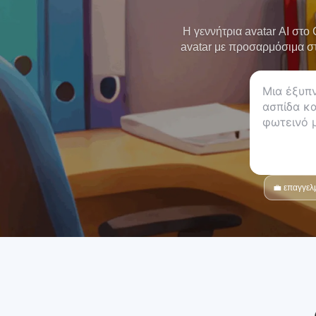
Η γεννήτρια avatar AI στο
avatar με προσαρμόσιμα στυ