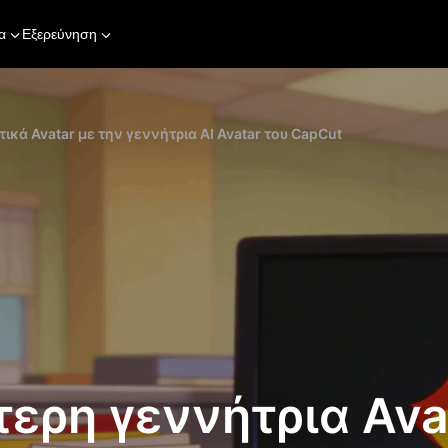
α
Εξερεύνηση
κά Avatar με την γεννήτρια AI Avatar του CapCut
ερη γεννήτρια Ava