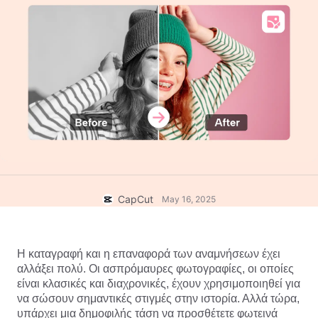
Πρότυπα επιχειρήσεων
Βοήθεια
Μάρκετινγκ
Κέντρο εμπιστοσύνης
Κείμενο και ήχος
Τρόπος ζωής και vlog
Πρότυπα κλάδων
Κέντρο βοήθειας
Αυτόματες λεζάντες
Προσαρμοσμένος σχεδιασμός
Πρότυπα ανασκόπησης
Πρότυπα για λεζάντες
Περισσότερα
Αίθουσα τύπου
Αναγνώριση ομιλίας
Σχετικά με τους Όρους χρήσης υπηρεσίας του CapCut
Κείμενο σε ομιλία
Πόροι
Dreamina Seedance 2.0 Launch
Οδηγοί βήμα προς βήμα
Προσαρμοσμένες φωνές
CapCut
May 16, 2025
Τάσεις αγοράς
Βελτίωση φωνής
Κορυφαίες επιλογές
Μείωση θορύβου
Η καταγραφή και η επαναφορά των αναμνήσεων έχει 
αλλάξει πολύ. Οι ασπρόμαυρες φωτογραφίες, οι οποίες 
Άνοιγμα CapCut
Τάσεις και συμβουλές για πρότυπα
είναι κλασικές και διαχρονικές, έχουν χρησιμοποιηθεί για 
να σώσουν σημαντικές στιγμές στην ιστορία. Αλλά τώρα, 
Εικόνα
Περισσότερα
υπάρχει μια δημοφιλής τάση να προσθέτετε φωτεινά 