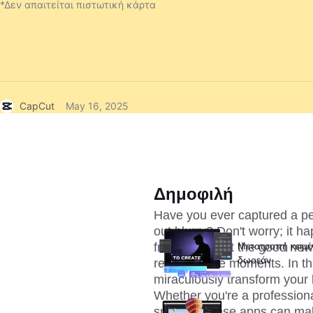
*Δεν απαιτείται πιστωτική κάρτα
CapCut
May 16, 2025
Δημοφιλή
Have you ever captured a per
out blurry? Don't worry; it ha
frustrating, but the good news
Μετατροπή κειμέν
δωρεάν
rescue those moments. In this
miraculously transform your b
Whether you're a profession
snapper, these apps can make 