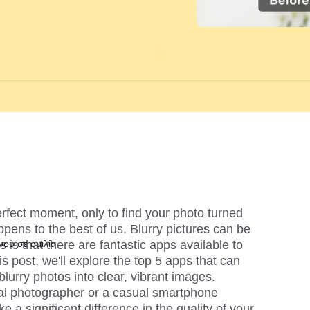
fect moment, only to find your photo turned 
ppens to the best of us. Blurry pictures can be 
 is that there are fantastic apps available to 
ου σε ομιλία
 post, we'll explore the top 5 apps that can 
lurry photos into clear, vibrant images. 
al photographer or a casual smartphone 
a significant difference in the quality of your 