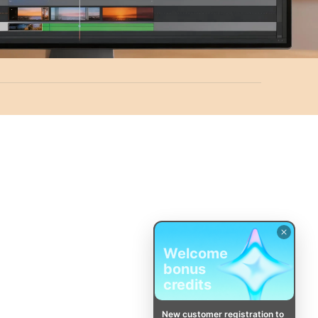
Welcome
bonus
credits
New customer registration to