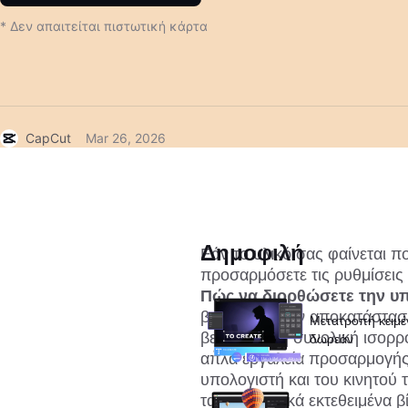
* Δεν απαιτείται πιστωτική κάρτα
CapCut
Mar 26, 2026
Δημοφιλή
Εάν το υλικό σας φαίνεται π
Πώς να διορθώσετε την υπ
βοηθήσει στην αποκατάσταση 
Μετατροπή κειμέν
βελτιώσει τη συνολική ισορ
δωρεάν
απλά εργαλεία προσαρμογής σ
υπολογιστή και του κινητού
τα υπερβολικά εκτεθειμένα β