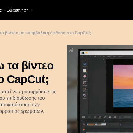
α
Εξερεύνηση
 βίντεο με υπερβολική έκθεση στο CapCut;
τα βίντεο
ο CapCut;
ιαστεί να προσαρμόσετε τις
που επιδιόρθωσης του
ν αποκατάσταση των
ισορροπίας χρωμάτων.