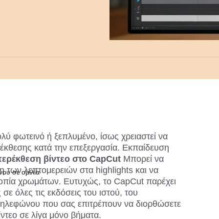
ολύ φωτεινό ή ξεπλυμένο, ίσως χρειαστεί να 
προσαρμόσετε τις ρυθμίσεις έκθεσης κατά την επεξεργασία. Εκπαίδευση 
ερέκθεση βίντεο στο CapCut 
Μπορεί να 
των λεπτομερειών στα highlights και να 
ου σε ομιλία
ροπία χρωμάτων. Ευτυχώς, το CapCut παρέχει 
ε όλες τις εκδόσεις του ιστού, του 
 τηλεφώνου που σας επιτρέπουν να διορθώσετε 
ίντεο σε λίγα μόνο βήματα.