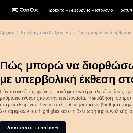
Προϊόντα
Λειτουργίες
Ιστολόγιο
Πρότυπ
Αρχική
Επεξεργασία & εξαγωγή
Πώς μπορώ να διορθώσω τα
Πώς μπορώ να διορθώσω 
με υπερβολική έκθεση στ
Εάν το υλικό σας φαίνεται πολύ φωτεινό ή ξεπλυμένο, ίσως χρε
ρυθμίσεις έκθεσης κατά την επεξεργασία. Η εκμάθηση του τρό
υπερεκτεθειμένου βίντεο στο CapCut μπορεί να βοηθήσει στη
λεπτομερειών στα highlights και στη βελτίωση της συνολικής 
Δοκιμάστε το online