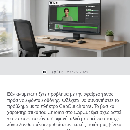
Πρότυπα επιχειρήσεων
Βοήθεια
Μάρκετινγκ
Κέντρο εμπιστοσύνης
Κείμενο και ήχος
Τρόπος ζωής και vlog
Πρότυπα κλάδων
Κέντρο βοήθειας
Αυτόματες λεζάντες
Προσαρμοσμένος σχεδιασμός
Πρότυπα ανασκόπησης
Πρότυπα για λεζάντες
Περισσότερα
Αίθουσα τύπου
Αναγνώριση ομιλίας
Σχετικά με τους Όρους χρήσης υπηρεσίας του CapCut
Κείμενο σε ομιλία
Πόροι
Dreamina Seedance 2.0 Launch
CapCut
Mar 26, 2026
Οδηγοί βήμα προς βήμα
Προσαρμοσμένες φωνές
Τάσεις αγοράς
Βελτίωση φωνής
Εάν αντιμετωπίζετε πρόβλημα με την αφαίρεση ενός 
πράσινου φόντου οθόνης, ενδέχεται να συναντήσετε το 
Κορυφαίες επιλογές
Μείωση θορύβου
πρόβλημα με το πλήκτρο CapCut chroma. Το βασικό 
Άνοιγμα CapCut
χαρακτηριστικό του Chroma στο CapCut έχει σχεδιαστεί 
Τάσεις και συμβουλές για πρότυπα
για να κάνει τα φόντα διαφανή, αλλά μπορεί να αποτύχει 
Εικόνα
λόγω λανθασμένων ρυθμίσεων, κακής ποιότητας βίντεο 
Περισσότερα