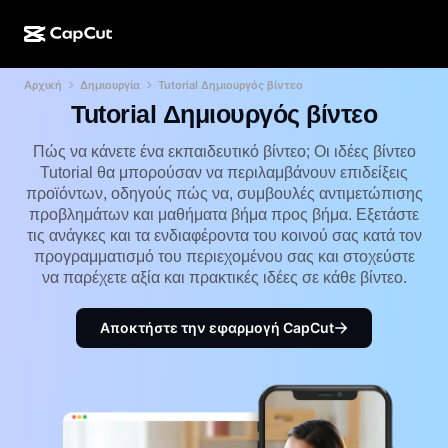
Αρχική
Δημιουργία
Tutorial Δημιουργός βίντεο
Δημιουργία ΤΝ
Λειτουργίες
Σχετικά με εμάς
CapCut για υπολογιστή
Πρότυπα μέσων κοινωνικής δικτύωσης
Tutorial Δημιουργός βίντεο
Σχεδιασμός ΤΝ
Εργαλεία ΤΝ
Κοινότητα
Διαδικτυακή έκδοση του CapCut
Γιορτινά πρότυπα
Πώς να κάνετε ένα εκπαιδευτικό βίντεο; Οι ιδέες βίντεο
Tutorial θα μπορούσαν να περιλαμβάνουν επιδείξεις
Στούντιο βίντεο
Εργαλείο επεξεργασίας και δημιουργίας βίντεο
CapCut Pad
προϊόντων, οδηγούς πώς να, συμβουλές αντιμετώπισης
Περισσότερα
Πρωτοβουλίες
προβλημάτων και μαθήματα βήμα προς βήμα. Εξετάστε
Εργαλείο δημιουργίας βίντεο ΤΝ
Εργαλείο επεξεργασίας και δημιουργίας εικόνας
CapCut για κινητό
τις ανάγκες και τα ενδιαφέροντα του κοινού σας κατά τον
Συνεργάτες
προγραμματισμό του περιεχομένου σας και στοχεύστε
Εργαλείο δημιουργίας εικόνων ΤΝ
Εργαλείο επεξεργασίας και δημιουργίας φωνής
Dreamina AI
να παρέχετε αξία και πρακτικές ιδέες σε κάθε βίντεο.
Πρότυπα ημερολογίου
Πρόγραμμα καινοτόμων δημιουργών
Βελτίωση εικόνας ΤΝ
Περισσότερα
Pippit ΤΝ
Πρότυπα επετείου
Αποκτήστε την εφαρμογή CapCut
Πρόγραμμα για δημιουργικούς συνεργάτες
Dreamina Seedance 2.5
CapCut για δημιουργικούς φοιτητές
Περιπτώσεις χρήσης
Nano Banana Pro
Πρότυπα για εφέ
Μέσα κοινωνικής δικτύωσης
Gemini Omni