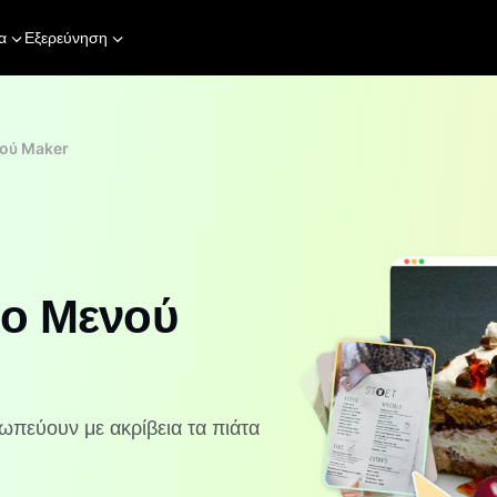
α
Εξερεύνηση
νού Maker
ιο Μενού
σωπεύουν με ακρίβεια τα πιάτα