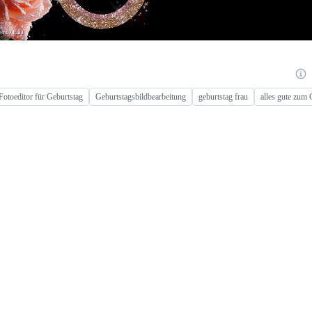
Fotoeditor für Geburtstag
Geburtstagsbildbearbeitung
geburtstag frau
alles gute zum