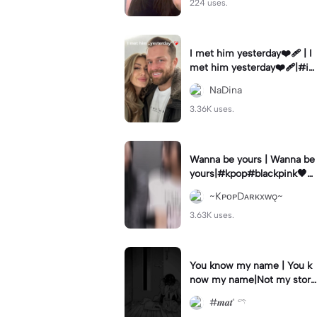
224 uses.
I met him yesterday❤️‍🩹 | I
met him yesterday❤️‍🩹|#i
methimyesterday #10years
NaDina
#weekly #fy #goviral
3.36K uses.
Wanna be yours | Wanna be
yours|#kpop#blackpink🖤💗
#jenlisa
~KᴘᴏᴘDᴀʀᴋxᴡǫ~
3.63K uses.
You know my name | You k
now my name|Not my stor
y..
#𝒎𝒂𝒕' 𓍼