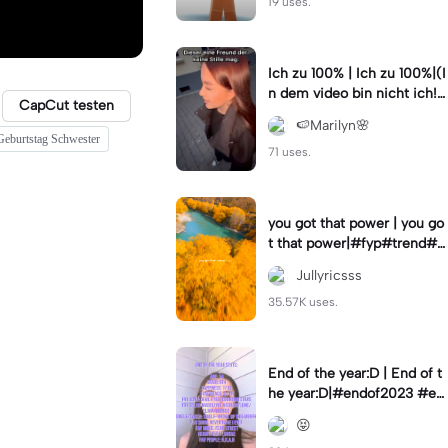
19 uses.
Ich zu 100% | Ich zu 100%|(I
n dem video bin nicht ich!)
CapCut testen
#samuelsingh
🍉Marilyn🌸
 Geburtstag Schwester
71 uses.
you got that power | you go
t that power|#fyp#trend#tr
ending#viral#lyrics
Jullyricsss
35.57K uses.
End of the year:D | End of t
he year:D|#endof2023 #en
dofyear #winterstats
😝