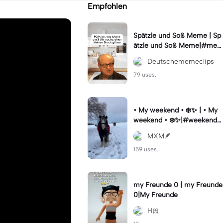
Empfohlen
Spätzle und Soß Meme | Sp
ätzle und Soß Meme|#me
me #deutschememes #m
Deutschememeclips
emes #capcutmeme
79 uses.
• My weekend • ❄️✨ | • My
weekend • ❄️✨|#weekendst
ory #vibesaesthetic #horse
MXM🪶
#wintervibes #fy
159 uses.
my Freunde 0 | my Freunde
0|My Freunde
H🎀