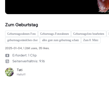
Zum Geburtstag
Geburtstagsrahmen Foto
Geburtstags-Fotorahmen
Geburtstagsfoto bearbeiten
geburtstagsständchen chor
alles gute zum geburtstag schatz
Zum 8. März
2025-01-04, 1.26K uses, 35 likes.
Erfordert: 1 Clip
Seitenverhältnis: 9:16
Tati
Hallo!!!