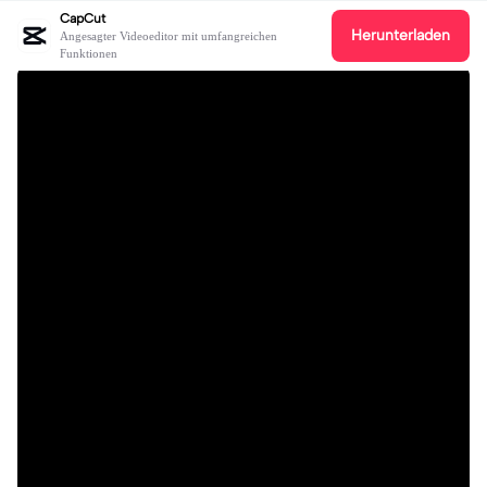
CapCut
Herunterladen
Angesagter Videoeditor mit umfangreichen
Funktionen