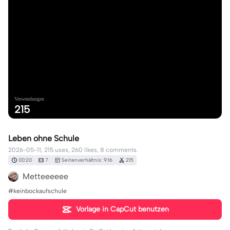
Verwendungen
215
Leben ohne Schule
2026-05-11, 215 uses, 260 likes, 8 comments.
00:20
7
Seitenverhältnis: 9:16
215
Metteeeeee
#keinbockaufschule
Vorlage in CapCut benutzen