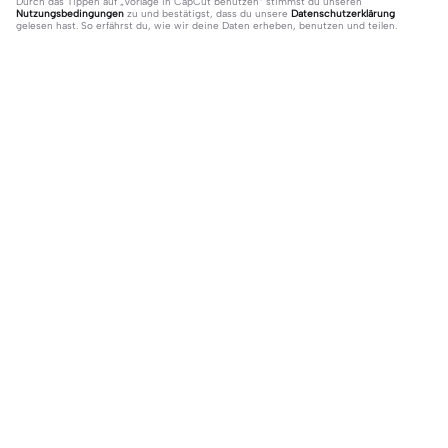
Durch das Tippen auf „
Vorlage in CapCut benutzen
“ stimmst du unseren
Nutzungsbedingungen
zu und bestätigst, dass du unsere
Datenschutzerklärung
gelesen hast. So erfährst du, wie wir deine Daten erheben, benutzen und teilen.
8 Kommentare
.😻
·
2026-05-11
Irgendwann ist aber auch langweilig und da hat man alle
Freunde die man in der Freizeit nicht sieht ❤️
soso
·
2026-05-12
Ohne Schule were leben einfacher
Angesagt