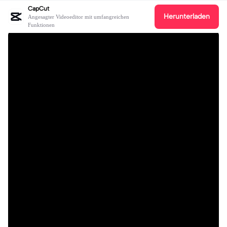
CapCut
Herunterladen
Angesagter Videoeditor mit umfangreichen
Funktionen