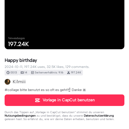
Verwendungen
197.24K
Happy birthday
2024-10-11, 197.24K uses, 32.5K likes, 129 comments.
00:13
14
Seitenverhältnis: 9:16
197.24K
Ki1miii
#collage bitte benutzt es so oft es geht!☝️ Danke 🎀
Vorlage in CapCut benutzen
Durch das Tippen auf „
Vorlage in CapCut benutzen
“ stimmst du unseren
Nutzungsbedingungen
zu und bestätigst, dass du unsere
Datenschutzerklärung
gelesen hast. So erfährst du, wie wir deine Daten erheben, benutzen und teilen.