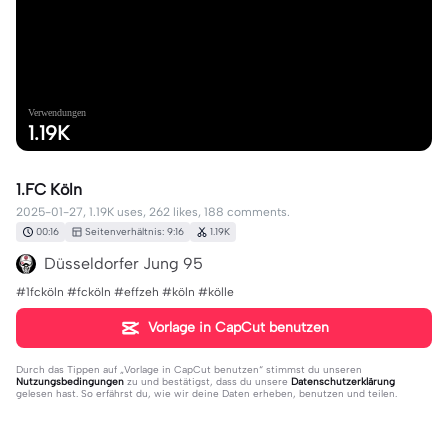
Verwendungen
1.19K
1.FC Köln
2025-01-27, 1.19K uses, 262 likes, 188 comments.
00:16
Seitenverhältnis: 9:16
1.19K
Düsseldorfer Jung 95
#1fcköln #fcköln #effzeh #köln #kölle
Vorlage in CapCut benutzen
Durch das Tippen auf „
Vorlage in CapCut benutzen
“ stimmst du unseren
Nutzungsbedingungen
zu und bestätigst, dass du unsere
Datenschutzerklärung
gelesen hast. So erfährst du, wie wir deine Daten erheben, benutzen und teilen.