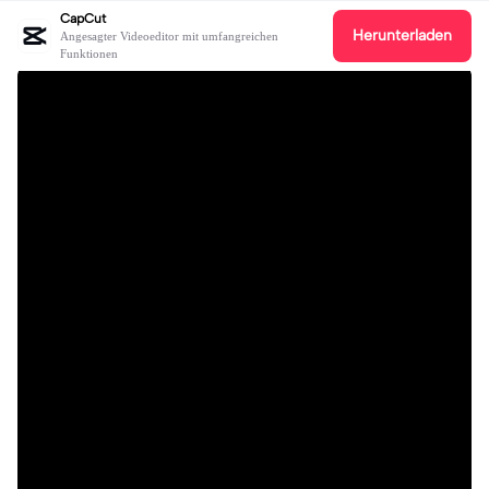
CapCut
Herunterladen
Angesagter Videoeditor mit umfangreichen
Funktionen