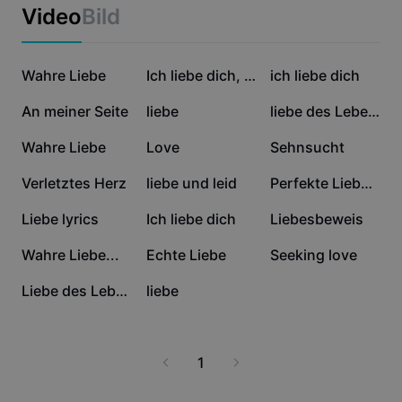
Business-Vorlagen
Video
Bild
Marketing
Vertrauenszentrum
Text und Audio
Lifestyle und Vlogs
5685
5552
4771
Branchenvorlagen
Wahre Liebe
Hilfezentrum
Ich liebe dich, Baby
ich liebe dich
Automatische Untertitel
Benutzerdefiniertes Design
4754
3493
2435
An meiner Seite
liebe
liebe des Lebens
Rückblick-Vorlagen
Untertitelvorlagen
Mehr
Newsroom
2425
1221
1165
Wahre Liebe
Love
Sehnsucht
Spracherkennung
Über die CapCut-Nutzungsbedingungen
890
734
623
Verletztes Herz
liebe und leid
Perfekte Liebe Song
Sprachausgabe
Ressourcen
Dreamina Seedance 2.0 Launch
445
336
311
Liebe lyrics
Ich liebe dich
Liebesbeweis
Anleitungen
Benutzerdefinierte Stimmen
292
223
200
Wahre Liebe...
Echte Liebe
Seeking love
Markttrends
Stimme optimieren
178
2
Liebe des Lebens
liebe
Top-Auswahl
Rauschen reduzieren
Vorlagen für Trends und Tipps
1
Bild
Mehr