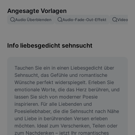
Bildhintergrund entfernen
Angesagte Vorlagen
Bilder zusammenfügen
Audio Überblenden
Audio-Fade-Out-Effekt
Video Ei
Bildoptimierung
Bildgröße ändern
Info liebesgedicht sehnsucht
Online-Fotoeditor
Meme-Generator
Tauchen Sie ein in einen Liebesgedicht über 
Sehnsucht, das Gefühle und romantische 
AI Text Remover
Wünsche perfekt widerspiegelt. Erleben Sie 
emotionale Worte, die das Herz berühren, und 
AI People Remover
lassen Sie sich von moderner Poesie 
inspirieren. Für alle Liebenden und 
AI Inpainting
Poesieliebhaber, die die Sehnsucht nach Nähe 
Face Cutout
und Liebe in berührenden Versen erleben 
möchten. Ideal zum Verschenken, Teilen oder 
zum Nachdenken – jetzt Ihr romantisches 