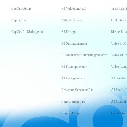
CapCut Online
KI-Videogenerator
Transparent
CapCut Pad
KI-Dialogszene
Bildoptimi
CapCut für Mobilgeräte
KI-Design
Meme-Erste
KI-Stimmgenerator
Video in M
Automatischer Untertitelgenerator
Video zu Te
KI-Kunstgenerator
Video komp
KI-Logogenerator
AI Text Re
Dreamina Seedance 2.0
AI People 
Nano Banana Pro
AI Inpainti
Gemini Omni
Face Cutou