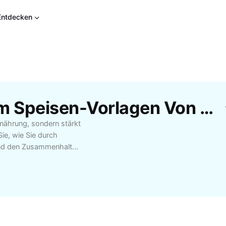
Entdecken
Kostenlose Gemeinsam Speisen-Vorlagen Von CapCut
nährung, sondern stärkt
Sie, wie Sie durch
und den Zusammenhalt
reunden oder bei
t eine angenehme
szutauschen. Entdecken
ter zu organisieren, wie
in die Zubereitung.
ür die Kommunikation,