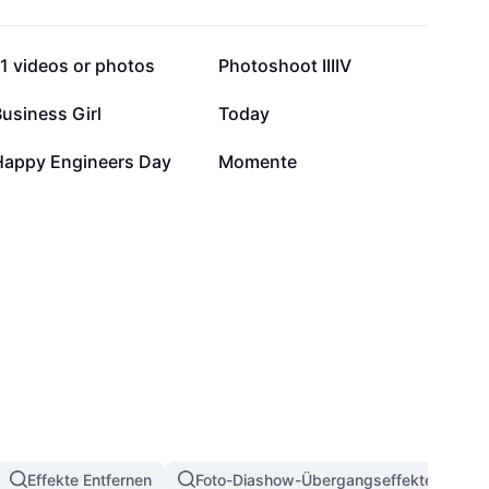
82.894
54.774
1 videos or photos
Photoshoot IIIIV
11.054
7030
usiness Girl
Today
1053
539
Happy Engineers Day
Momente
Effekte Entfernen
Foto-Diashow-Übergangseffekte
3