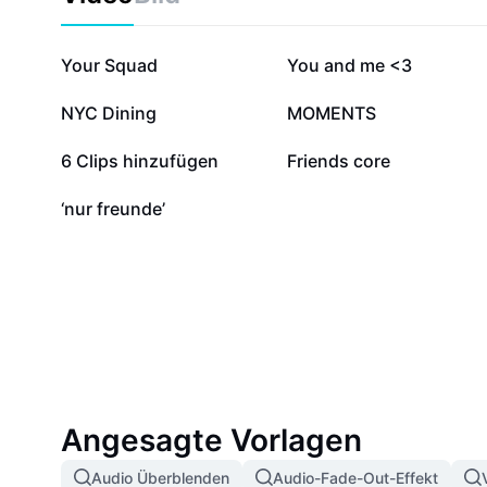
das Wohlbefinden und die Esskultur bringt. Ideal für Fa
die mehr Gemeinschaft erleben wollen. Nutzen Sie g
festen Bestandteil Ihres Alltags – für mehr Nähe, G
1,5 Mio.
360.271
Your Squad
You and me <3
Miteinander.
40.332
26.227
NYC Dining
MOMENTS
6617
5808
6 Clips hinzufügen
Friends core
415
‘nur freunde’
Angesagte Vorlagen
Audio Überblenden
Audio-Fade-Out-Effekt