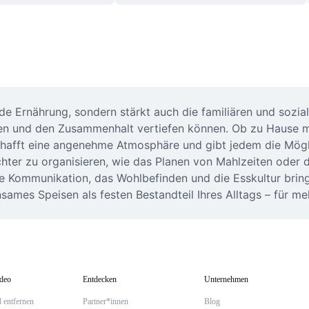
e Ernährung, sondern stärkt auch die familiären und soziale
 und den Zusammenhalt vertiefen können. Ob zu Hause mit 
afft eine angenehme Atmosphäre und gibt jedem die Möglic
ter zu organisieren, wie das Planen von Mahlzeiten oder das
 Kommunikation, das Wohlbefinden und die Esskultur bringt. 
sames Speisen als festen Bestandteil Ihres Alltags – für m
ideo
Entdecken
Unternehmen
 entfernen
Partner*innen
Blog