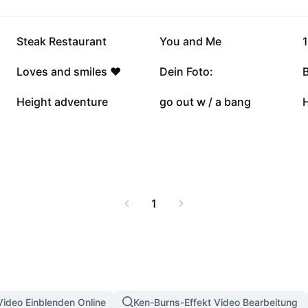
milien, Paare und alle,
emeinsames Speisen als
enuss und gesundes
207.433
114.910
Steak Restaurant
You and Me
1
23.169
14.312
Loves and smiles ❤️
Dein Foto:
B
5254
2570
Height adventure
go out w / a bang
1
Video Einblenden Online
Ken-Burns-Effekt Video Bearbeitung