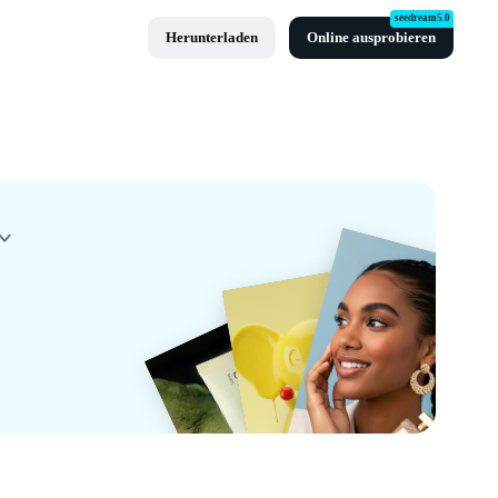
seedream5.0
Herunterladen
Online ausprobieren