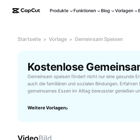
Produkte
Funktionen
Blog
Vorlagen
Startseite
Vorlage
Gemeinsam Speisen
>
>
Gemeinsam speisen fördert nicht nur eine gesunde Er
auch die familiären und sozialen Bindungen. Erfahren 
gemeinsames Essen im Alltag bewusster genießen 
vertiefen können. Ob zu Hause mit der Familie, mit F
besonderen Anlässen – gemeinsames Speisen schaff
Weitere Vorlagen
›
Atmosphäre und gibt jedem die Möglichkeit, sich au
Sie praktische Tipps, um das gemeinsame Essen leich
das Planen von Mahlzeiten oder das Einbeziehen aller 
Erfahren Sie, welche Vorteile gemeinsames Speisen f
Video
Bild