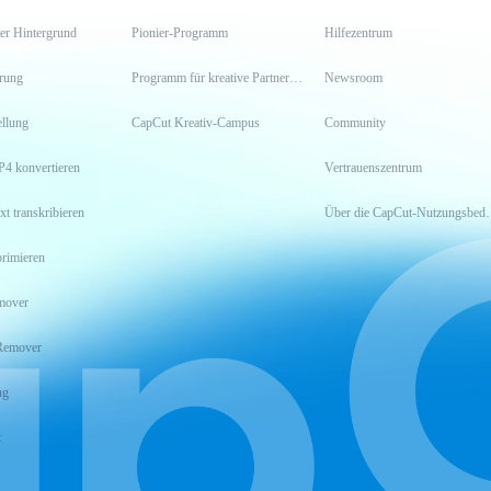
er Hintergrund
Pionier-Programm
Hilfezentrum
erung
Programm für kreative Partner*innen
Newsroom
llung
CapCut Kreativ-Campus
Community
P4 konvertieren
Vertrauenszentrum
xt transkribieren
Über die CapCu
rimieren
mover
Remover
ng
t