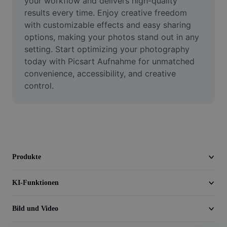
your workflow and delivers high-quality 
Video
results every time. Enjoy creative freedom 
with customizable effects and easy sharing 
Videohintergrund entfernen
options, making your photos stand out in any 
setting. Start optimizing your photography 
Qualität verbessern
today with Picsart Aufnahme for unmatched 
Videoeditor
convenience, accessibility, and creative 
control.
Video zuschneiden
Untertitel zu Videos hinzufügen
Videokonverter
Produkte
KI-Funktionen
Bild und Video