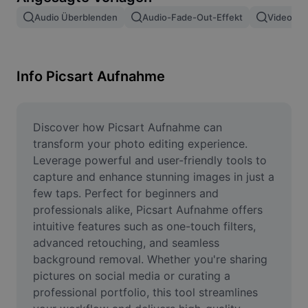
Bildhintergrund entfernen
Audio Überblenden
Audio-Fade-Out-Effekt
Video Ei
Bilder zusammenfügen
Bildoptimierung
Info Picsart Aufnahme
Bildgröße ändern
Online-Fotoeditor
Discover how Picsart Aufnahme can 
transform your photo editing experience. 
Meme-Generator
Leverage powerful and user-friendly tools to 
capture and enhance stunning images in just a 
AI Text Remover
few taps. Perfect for beginners and 
professionals alike, Picsart Aufnahme offers 
AI People Remover
intuitive features such as one-touch filters, 
AI Inpainting
advanced retouching, and seamless 
background removal. Whether you're sharing 
Face Cutout
pictures on social media or curating a 
professional portfolio, this tool streamlines 