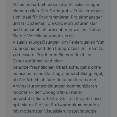
Video
Zusammenarbeit, indem Sie Visualisierungen 
einfach teilen. Der Codegrafik-Ersteller eignet 
Videohintergrund entfernen
sich ideal für Programmierer, Projektmanager 
und IT-Dozenten, die Code-Strukturen klar 
Qualität verbessern
und übersichtlich präsentieren wollen. Nutzen 
Sie die Vorteile automatisierter 
Videoeditor
Visualisierungslösungen, um Fehlerquellen früh 
Video zuschneiden
zu erkennen und den Lernprozess im Team zu 
verbessern. Profitieren Sie von flexiblen 
Untertitel zu Videos hinzufügen
Exportoptionen und einer 
benutzerfreundlichen Oberfläche, ganz ohne 
Videokonverter
mühsame manuelle Diagrammerstellung. Egal, 
ob Sie Arbeitsabläufe dokumentieren oder 
Architekturentscheidungen kommunizieren 
möchten – der Codegrafik-Ersteller 
unterstützt Sie effektiv. Starten Sie jetzt und 
optimieren Sie Ihre Softwaredokumentation 
mit modernster Visualisierungstechnologie.