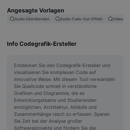
Bildhintergrund entfernen
Angesagte Vorlagen
Bilder zusammenfügen
Audio Überblenden
Audio-Fade-Out-Effekt
Video Ei
Bildoptimierung
Bildgröße ändern
Info Codegrafik-Ersteller
Online-Fotoeditor
Meme-Generator
Entdecken Sie den Codegrafik-Ersteller und 
visualisieren Sie komplexen Code auf 
AI Text Remover
innovative Weise. Mit diesem Tool verwandeln 
Sie Quellcode schnell in verständliche 
AI People Remover
Grafiken und Diagramme, die es 
Entwicklungsteams und Studierenden 
AI Inpainting
ermöglichen, Architektur, Abläufe und 
Face Cutout
Zusammenhänge rasch zu erfassen. Sparen 
Sie Zeit bei der Analyse großer 
Softwareprojekte und fördern Sie die 