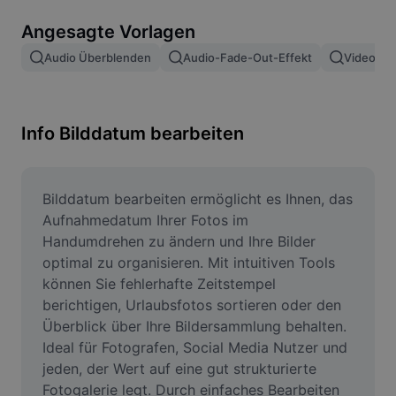
Bildhintergrund entfernen
Angesagte Vorlagen
Bilder zusammenfügen
Audio Überblenden
Audio-Fade-Out-Effekt
Video Ei
Bildoptimierung
Bildgröße ändern
Info Bilddatum bearbeiten
Online-Fotoeditor
Meme-Generator
Bilddatum bearbeiten ermöglicht es Ihnen, das 
Aufnahmedatum Ihrer Fotos im 
AI Text Remover
Handumdrehen zu ändern und Ihre Bilder 
optimal zu organisieren. Mit intuitiven Tools 
AI People Remover
können Sie fehlerhafte Zeitstempel 
berichtigen, Urlaubsfotos sortieren oder den 
AI Inpainting
Überblick über Ihre Bildersammlung behalten. 
Face Cutout
Ideal für Fotografen, Social Media Nutzer und 
jeden, der Wert auf eine gut strukturierte 
Fotogalerie legt. Durch einfaches Bearbeiten 