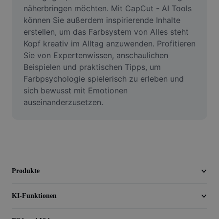
Video
näherbringen möchten. Mit CapCut - AI Tools 
können Sie außerdem inspirierende Inhalte 
Videohintergrund entfernen
erstellen, um das Farbsystem von Alles steht 
Kopf kreativ im Alltag anzuwenden. Profitieren 
Qualität verbessern
Sie von Expertenwissen, anschaulichen 
Beispielen und praktischen Tipps, um 
Videoeditor
Farbpsychologie spielerisch zu erleben und 
Video zuschneiden
sich bewusst mit Emotionen 
auseinanderzusetzen.
Untertitel zu Videos hinzufügen
Videokonverter
Produkte
KI-Funktionen