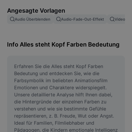
Bildhintergrund entfernen
Angesagte Vorlagen
Bilder zusammenfügen
Audio Überblenden
Audio-Fade-Out-Effekt
Video Ei
Bildoptimierung
Bildgröße ändern
Info Alles steht Kopf Farben Bedeutung
Online-Fotoeditor
Meme-Generator
Erfahren Sie die Alles steht Kopf Farben 
Bedeutung und entdecken Sie, wie die 
AI Text Remover
Farbsymbolik im beliebten Animationsfilm 
Emotionen und Charaktere widerspiegelt. 
AI People Remover
Unsere detaillierte Analyse hilft Ihnen dabei, 
die Hintergründe der einzelnen Farben zu 
AI Inpainting
verstehen und wie sie bestimmte Gefühle 
Face Cutout
repräsentieren, z. B. Freude, Wut oder Angst. 
Ideal für Familien, Filmliebhaber und 
Pädagogen, die Kindern emotionale Intelligenz 