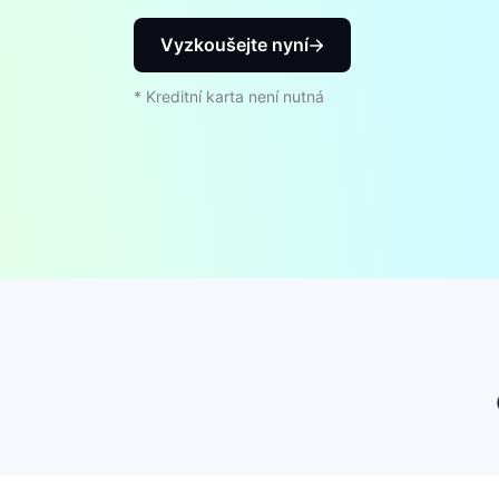
Vyzkoušejte nyní
* Kreditní karta není nutná