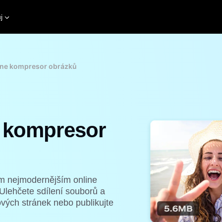
j
ine kompresor obrázků
e kompresor
ím nejmodernějším online
Ulehčete sdílení souborů a
ových stránek nebo publikujte