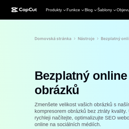
Produkty
Funkce
Blog
Šablony
Objevu
Domovská stránka
Nástroje
Bezplatný onl
Bezplatný onlin
obrázků
Zmenšete velikost vašich obrázků s naš
kompresorem obrázků bez ztráty kvality. 
rychleji načítejte, optimalizujte SEO web
online na sociálních médiích.