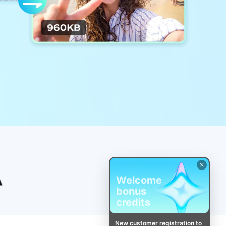
Welcome
bonus
credits
New customer registration to