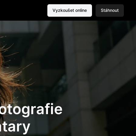
Vyzkoušet online
Stáhnout
otografie
atary