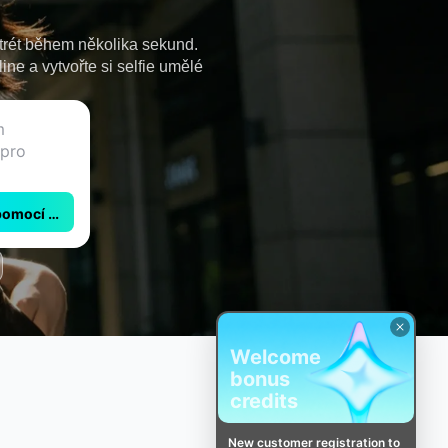
rtrét během několika sekund.
ne a vytvořte si selfie umělé
pomocí CapCut
Welcome
bonus
credits
New customer registration to