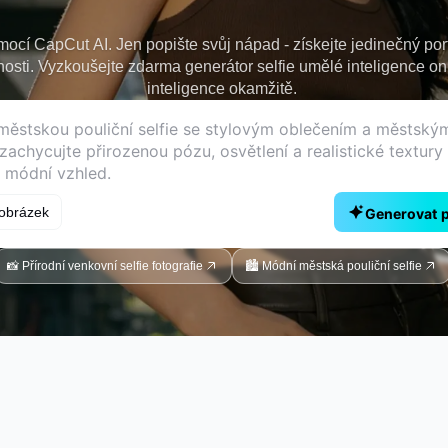
mocí CapCut AI. Jen popište svůj nápad - získejte jedinečný po
ti. Vyzkoušejte zdarma generátor selfie umělé inteligence onli
inteligence okamžitě.
obrázek
Generovat 
📸 Přírodní venkovní selfie fotografie
🏙️ Módní městská pouliční selfie