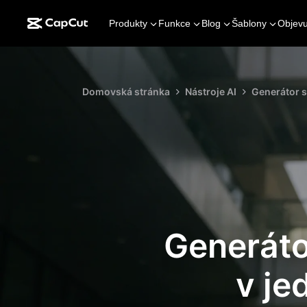
Produkty
Funkce
Blog
Šablony
Objevu
Domovská stránka
Nástroje AI
Generátor se
Generáto
v je