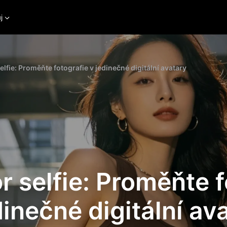
j
lfie: Proměňte fotografie v jedinečné digitální avatary
r selfie: Proměňte f
dinečné digitální av