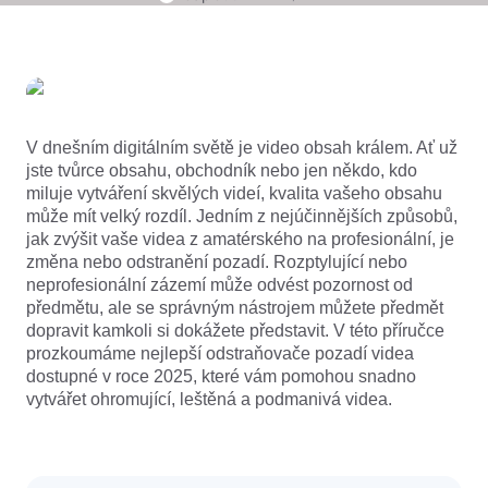
Firemní šablony
Nápověda
Marketing
Centrum důvěry
Text a zvuk
Životní styl a vlogy
Šablony pro odvětví
Centrum nápovědy
Automatické titulky
Vlastní design
Šablony pro rekapitulace
V dnešním digitálním světě je video obsah králem. Ať už 
Šablony titulků
Více
Redakce
jste tvůrce obsahu, obchodník nebo jen někdo, kdo 
miluje vytváření skvělých videí, kvalita vašeho obsahu 
Rozpoznávání řeči
Podmínky služby CapCut
může mít velký rozdíl. Jedním z nejúčinnějších způsobů, 
jak zvýšit vaše videa z amatérského na profesionální, je 
Převod textu na řeč
Zdroje
Dreamina Seedance 2.0 Launch
změna nebo odstranění pozadí. Rozptylující nebo 
neprofesionální zázemí může odvést pozornost od 
Praktické návody
Přizpůsobené hlasy
předmětu, ale se správným nástrojem můžete předmět 
dopravit kamkoli si dokážete představit. V této příručce 
Trendy na trhu
Vylepšení hlasu
prozkoumáme nejlepší odstraňovače pozadí videa 
dostupné v roce 2025, které vám pomohou snadno 
Nejžhavější výběr
Redukce šumu
vytvářet ohromující, leštěná a podmanivá videa.
Otevřít CapCut
Tipy na šablony a trendy
Obrázek
Více