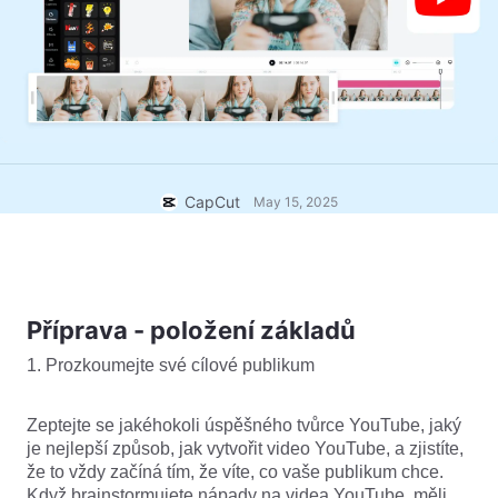
Firemní šablony
Nápověda
Marketing
Centrum důvěry
Text a zvuk
Životní styl a vlogy
Šablony pro odvětví
Centrum nápovědy
Automatické titulky
Vlastní design
Šablony pro rekapitulace
Šablony titulků
Více
Redakce
Rozpoznávání řeči
CapCut
May 15, 2025
Podmínky služby CapCut
Převod textu na řeč
Zdroje
Dreamina Seedance 2.0 Launch
Praktické návody
Přizpůsobené hlasy
Příprava - položení základů
Trendy na trhu
Vylepšení hlasu
1. Prozkoumejte své cílové publikum
Nejžhavější výběr
Redukce šumu
Otevřít CapCut
Zeptejte se jakéhokoli úspěšného tvůrce YouTube, jaký
Tipy na šablony a trendy
je nejlepší způsob, jak vytvořit video YouTube, a zjistíte,
Obrázek
že to vždy začíná tím, že víte, co vaše publikum chce.
Více
Když brainstormujete nápady na videa YouTube, měli