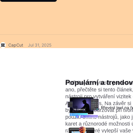
CapCut
Jul 31, 2025
Populární a trendov
Potřebujete vytvořit profesion
ano, přečtěte si tento článe
nástroji pro vytváření vizite
Adobe Express. Na závěr si 
Převést text na 
byste měli dodržovat při tvo
použití offline nástrojů, jak
karet a různorodé možnosti ú
rámečky, které vylepší vaše v