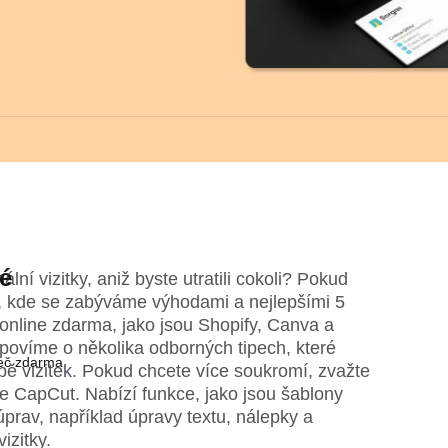
é
ální vizitky, aniž byste utratili cokoli? Pokud 
k, kde se zabýváme výhodami a nejlepšími 5 
k online zdarma, jako jsou Shopify, Canva a 
povíme o několika odborných tipech, které 
řeč zdarma
rbě vizitek. Pokud chcete více soukromí, zvažte 
o je CapCut. Nabízí funkce, jako jsou šablony 
prav, například úpravy textu, nálepky a 
izitky.