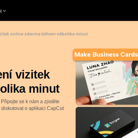
j
izitek online zdarma během několika minut
ní vizitek
olika minut
Připojte se k nám a zjistěte
é diskutovat o aplikaci CapCut