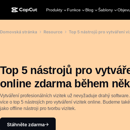
Produkty
Funkce
Blog
Šablony
Objevu
Domovská stránka
Resource
Top 5 nástrojů pro vytváření v
Top 5 nástrojů pro vytváře
online zdarma během něk
Vytváření profesionálních vizitek už nevyžaduje drahý software. 
více o top 5 nástrojích pro vytváření vizitek online. Budeme tak
jako offline nástroji pro tvorbu vizitek.
Stáhněte zdarma