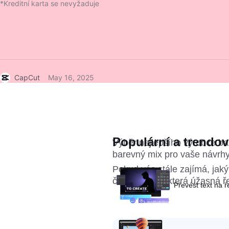
*Kreditní karta se nevyžaduje
CapCut
May 16, 2025
Populární a trendov
Výběr nejlepšího výrobce bar
barevný mix pro vaše návrhy
Pokud vás stále zajímá, jaký
článek pro některá úžasná ř
Převést text na 