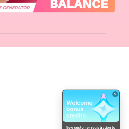
Welcome
bonus
credits
New customer registration to