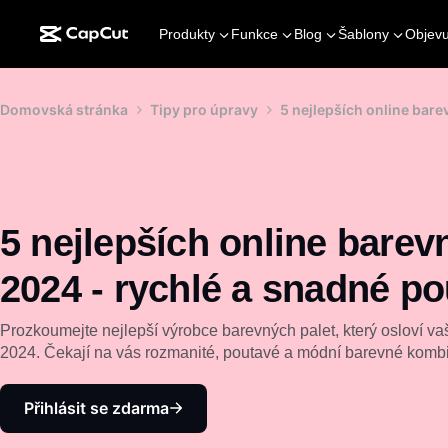
Produkty
Funkce
Blog
Šablony
Objevu
Domovská stránka
Tipy pro úpravy
5 nejlepších online bare
5 nejlepších online barev
2024 - rychlé a snadné pou
Prozkoumejte nejlepší výrobce barevných palet, který osloví v
2024. Čekají na vás rozmanité, poutavé a módní barevné komb
Přihlásit se zdarma