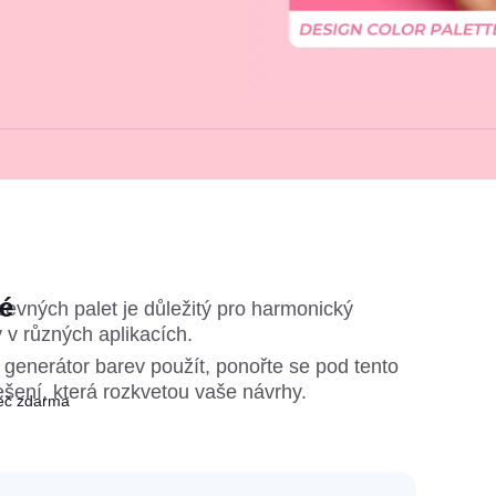
é
evných palet je důležitý pro harmonický 
 v různých aplikacích.
 generátor barev použít, ponořte se pod tento 
ešení, která rozkvetou vaše návrhy.
řeč zdarma