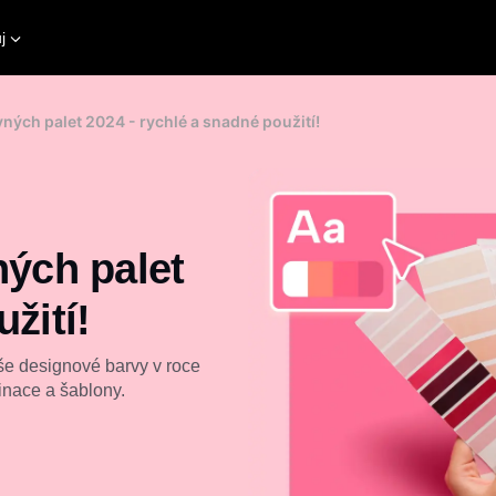
j
vných palet 2024 - rychlé a snadné použití!
ných palet
žití!
aše designové barvy v roce
inace a šablony.