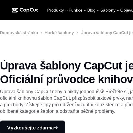
Produkty
Funkce
Blog
Šablony
Objevu
Domovská stránka
Horké šablony
Úprava šablony CapCut je
Úprava šablony CapCut j
Oficiální průvodce kniho
Úprava šablony CapCut nebyla nikdy jednodušší! Přečtěte si, ja
oficiální knihovnu šablon CapCut, přizpůsobit textové prvky, na
a přechody. Získejte tipy pro udržení vizuální konzistence a př
oblíbené kategorie šablon a odstraňte běžné problémy.
Vyzkoušejte zdarma