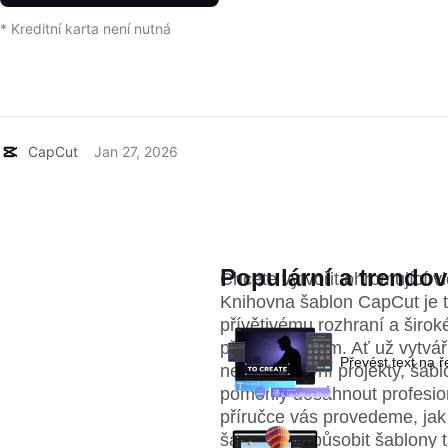
* Kreditní karta není nutná
CapCut
Jan 27, 2026
Populární a trendov
Chcete vytvořit ohromující vi
Knihovna šablon CapCut je t
přívětivému rozhraní a širok
přístupný všem. Ať už vytvář
Převést text na 
nebo kreativní projekty, ša
pomohly dosáhnout profesio
příručce vás provedeme, jak 
šablon, přizpůsobit šablony 