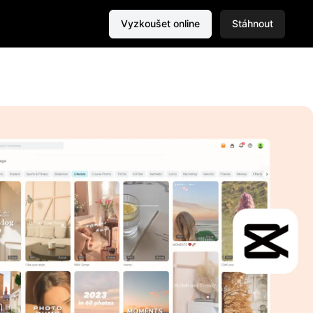
Vyzkoušet online
Stáhnout