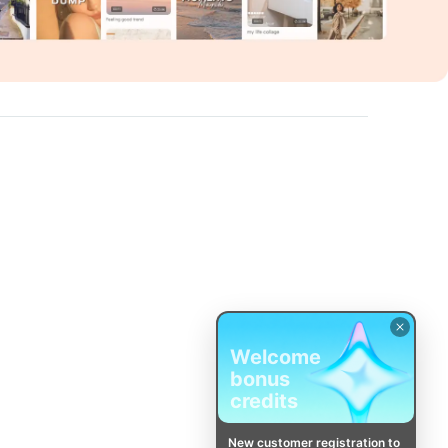
Welcome
bonus
credits
New customer registration to