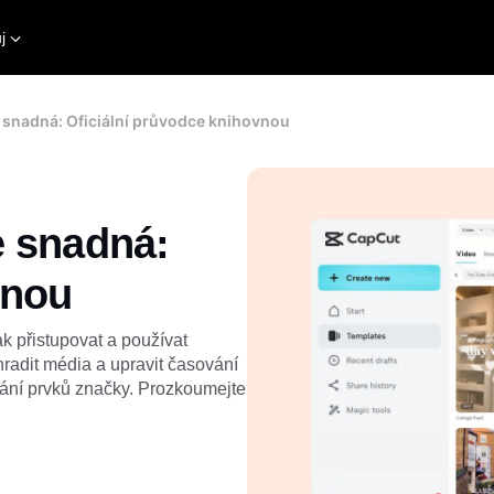
j
 snadná: Oficiální průvodce knihovnou
e snadná:
vnou
k přistupovat a používat
hradit média a upravit časování
idání prvků značky. Prozkoumejte