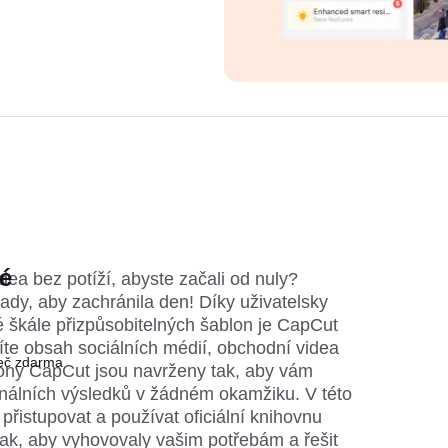
é
dea bez potíží, abyste začali od nuly?
ady, aby zachránila den! Díky uživatelsky
é škále přizpůsobitelných šablon je CapCut
íte obsah sociálních médií, obchodní videa
řeč zdarma
blony CapCut jsou navrženy tak, aby vám
nálních výsledků v žádném okamžiku. V této
přistupovat a používat oficiální knihovnu
tak, aby vyhovovaly vašim potřebám a řešit